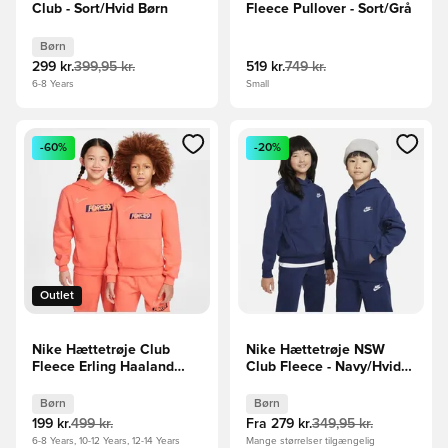
Club - Sort/Hvid Børn
Fleece Pullover - Sort/Grå
Børn
299 kr.
399,95 kr.
519 kr.
749 kr.
6-8 Years
Small
Åbner en Modal til at logge ind eller tilmelde dig som medle
Åbner en Modal til at logge i
-60%
-20%
Outlet
Nike Hættetrøje Club
Nike Hættetrøje NSW
Fleece Erling Haaland
Club Fleece - Navy/Hvid
Personal Edition -
Børn
Orange/Orange Børn
Børn
Børn
199 kr.
499 kr.
Fra
279 kr.
349,95 kr.
6-8 Years, 10-12 Years, 12-14 Years
Mange størrelser tilgængelig