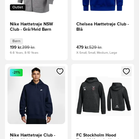
Outlet
Nike Hættetrøje NSW
Chelsea Hættetrøje Club -
Club - Grå/Hvid Børn
Blå
Børn
199 kr.
399 kr.
479 kr.
529 kr.
6-8 Years, 8-10 Years
X-Small, Small, Medium, Large
Åbner en Modal til at logge ind eller tilmelde dig som medle
Åbner en Modal til at logge i
-21%
Nike Hættetrøje Club -
FC Stockholm Hood