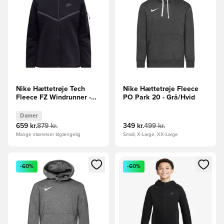
Nike Hættetrøje Tech
Nike Hættetrøje Fleece
Fleece FZ Windrunner -
PO Park 20 - Grå/Hvid
Sort Kvinde
Damer
659 kr.
879 kr.
349 kr.
499 kr.
Mange størrelser tilgængelig
Small, X-Large, XX-Large
Åbner en Modal til at logge ind eller tilmelde dig som medle
Åbner en Modal til at logge i
-60%
-60%