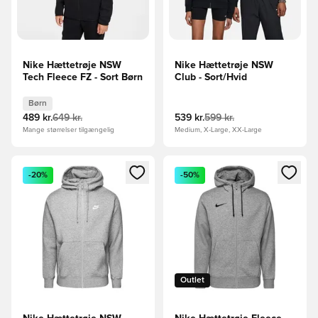
Nike Hættetrøje NSW
Nike Hættetrøje NSW
Tech Fleece FZ - Sort Børn
Club - Sort/Hvid
Børn
489 kr.
649 kr.
539 kr.
599 kr.
Mange størrelser tilgængelig
Medium, X-Large, XX-Large
Åbner en Modal til at logge ind eller tilmelde dig som medle
Åbner en Modal til at logge i
-20%
-50%
Outlet