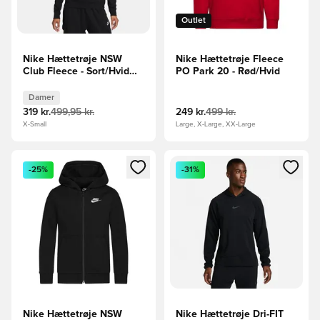
Outlet
Nike Hættetrøje NSW
Nike Hættetrøje Fleece
Club Fleece - Sort/Hvid
PO Park 20 - Rød/Hvid
Kvinde
Damer
319 kr.
499,95 kr.
249 kr.
499 kr.
X-Small
Large, X-Large, XX-Large
Åbner en Modal til at logge ind eller tilmelde dig som medle
Åbner en Modal til at logge i
-25%
-31%
Nike Hættetrøje NSW
Nike Hættetrøje Dri-FIT