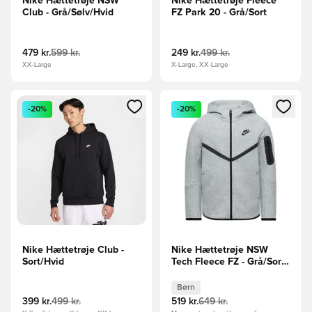
Nike Hættetrøje NSW
Nike Hættetrøje Fleece
Club - Grå/Sølv/Hvid
FZ Park 20 - Grå/Sort
479 kr.
599 kr.
249 kr.
499 kr.
XX-Large
X-Large, XX-Large
Åbner en Modal til at logge ind eller tilmelde dig som medle
Åbner en Modal til at logge i
-20%
-20%
Nike Hættetrøje Club -
Nike Hættetrøje NSW
Sort/Hvid
Tech Fleece FZ - Grå/Sort
Børn
Børn
399 kr.
499 kr.
519 kr.
649 kr.