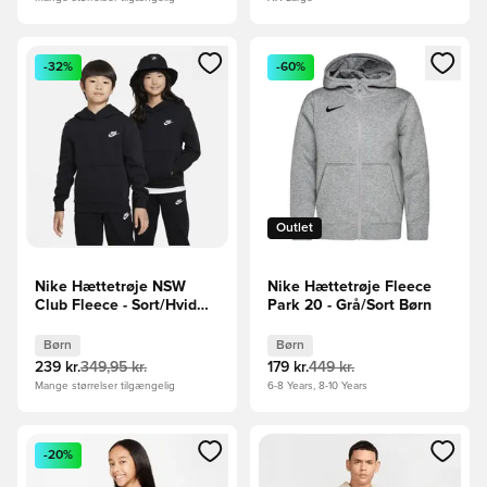
Åbner en Modal til at logge ind eller tilmelde dig som medle
Åbner en Modal til at logge i
-32%
-60%
Outlet
Nike Hættetrøje NSW
Nike Hættetrøje Fleece
Club Fleece - Sort/Hvid
Park 20 - Grå/Sort Børn
Børn
Børn
Børn
239 kr.
349,95 kr.
179 kr.
449 kr.
Mange størrelser tilgængelig
6-8 Years, 8-10 Years
Åbner en Modal til at logge ind eller tilmelde dig som medle
Åbner en Modal til at logge i
-20%