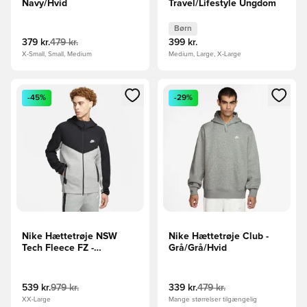
Navy/Hvid
Travel/Lifestyle Ungdom
Børn
379 kr.
479 kr.
399 kr.
X-Small, Small, Medium
Medium, Large, X-Large
Åbner en Modal til at logge ind eller tilmelde dig som medle
Åbner en Modal til at logge i
-45%
-29%
Nike Hættetrøje NSW
Nike Hættetrøje Club -
Tech Fleece FZ -
Grå/Grå/Hvid
Grå/Sort/Hvid
539 kr.
979 kr.
339 kr.
479 kr.
XX-Large
Mange størrelser tilgængelig