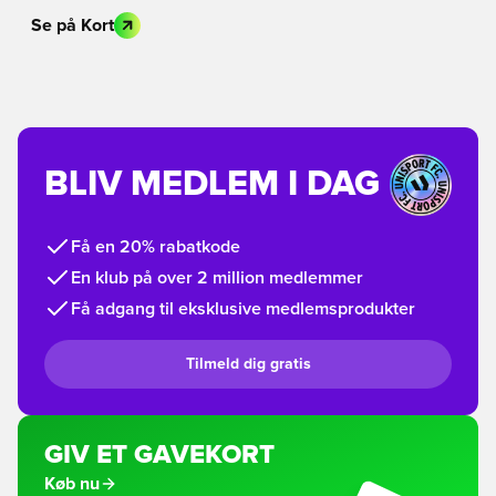
Se på Kort
BLIV MEDLEM I DAG
Få en 20% rabatkode
En klub på over 2 million medlemmer
Få adgang til eksklusive medlemsprodukter
Tilmeld dig gratis
GIV ET GAVEKORT
Køb nu