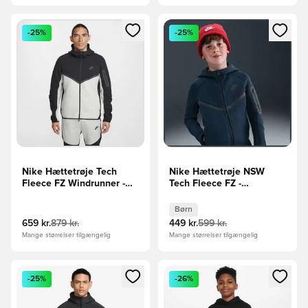
Åbner en Modal til at logge ind eller tilmelde dig som medle
Åbner en Modal til at logge i
-25%
-25%
Nike Hættetrøje Tech
Nike Hættetrøje NSW
Fleece FZ Windrunner -
Tech Fleece FZ -
Sort/Grå
Navy/Sort Børn
Børn
659 kr.
879 kr.
449 kr.
599 kr.
Mange størrelser tilgængelig
Mange størrelser tilgængelig
Åbner en Modal til at logge ind eller tilmelde dig som medle
Åbner en Modal til at logge i
-25%
-26%