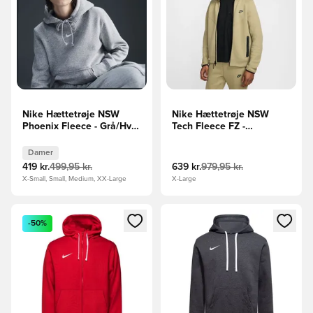
Nike Hættetrøje NSW
Nike Hættetrøje NSW
Phoenix Fleece - Grå/Hvid
Tech Fleece FZ -
Kvinde
Grøn/Sort
Damer
419 kr.
499,95 kr.
639 kr.
979,95 kr.
X-Small, Small, Medium, XX-Large
X-Large
Åbner en Modal til at logge ind eller tilmelde dig som medle
Åbner en Modal til at logge i
-50%