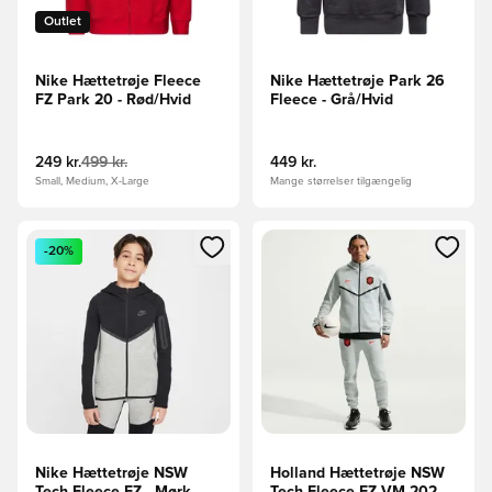
Outlet
Nike Hættetrøje Fleece
Nike Hættetrøje Park 26
FZ Park 20 - Rød/Hvid
Fleece - Grå/Hvid
249 kr.
499 kr.
449 kr.
Small, Medium, X-Large
Mange størrelser tilgængelig
Åbner en Modal til at logge ind eller tilmelde dig som medle
Åbner en Modal til at logge i
-20%
Nike Hættetrøje NSW
Holland Hættetrøje NSW