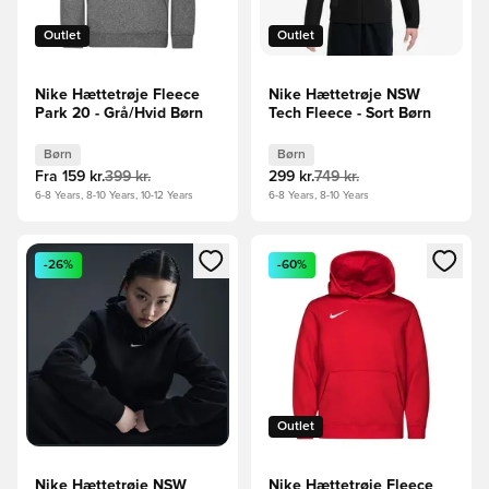
Outlet
Outlet
Nike Hættetrøje Fleece
Nike Hættetrøje NSW
Park 20 - Grå/Hvid Børn
Tech Fleece - Sort Børn
Børn
Børn
Fra
159 kr.
399 kr.
299 kr.
749 kr.
6-8 Years, 8-10 Years, 10-12 Years
6-8 Years, 8-10 Years
Åbner en Modal til at logge ind eller tilmelde dig som medle
Åbner en Modal til at logge i
-26%
-60%
Outlet
Nike Hættetrøje NSW
Nike Hættetrøje Fleece