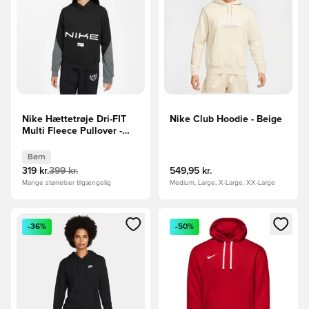
Nike Hættetrøje Dri-FIT
Nike Club Hoodie - Beige
Multi Fleece Pullover -
Sort/Grå/Hvid Børn
Børn
319 kr.
399 kr.
549,95 kr.
Mange størrelser tilgængelig
Medium, Large, X-Large, XX-Large
Åbner en Modal til at logge ind eller tilmelde dig som medle
Åbner en Modal til at logge i
-36%
-50%