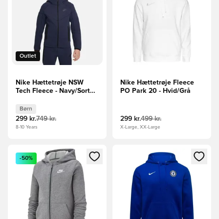
Outlet
Nike Hættetrøje NSW
Nike Hættetrøje Fleece
Tech Fleece - Navy/Sort
PO Park 20 - Hvid/Grå
Børn
Børn
299 kr.
749 kr.
299 kr.
499 kr.
8-10 Years
X-Large, XX-Large
Åbner en Modal til at logge ind eller tilmelde dig som medle
Åbner en Modal til at logge i
-50%