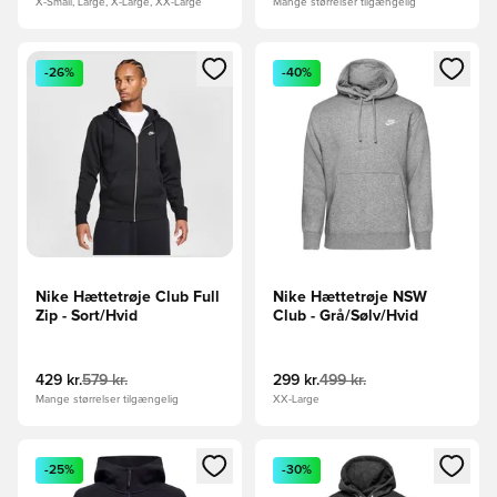
X-Small, Large, X-Large, XX-Large
Mange størrelser tilgængelig
Åbner en Modal til at logge ind eller tilmelde dig som medle
Åbner en Modal til at logge i
-26%
-40%
Nike Hættetrøje Club Full
Nike Hættetrøje NSW
Zip - Sort/Hvid
Club - Grå/Sølv/Hvid
429 kr.
579 kr.
299 kr.
499 kr.
Mange størrelser tilgængelig
XX-Large
Åbner en Modal til at logge ind eller tilmelde dig som medle
Åbner en Modal til at logge i
-25%
-30%