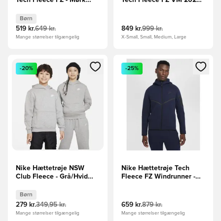
Tech Fleece FZ - Mørk
Tech Fleece FZ VM 2026 -
grå/Sort Børn
Hvid/Orange/Sort
Børn
519 kr.
649 kr.
849 kr.
999 kr.
Mange størrelser tilgængelig
X-Small, Small, Medium, Large
Åbner en Modal til at logge ind eller tilmelde dig som medle
Åbner en Modal til at logge i
-20%
-25%
Nike Hættetrøje NSW
Nike Hættetrøje Tech
Club Fleece - Grå/Hvid
Fleece FZ Windrunner -
Børn
Navy/Sort
Børn
279 kr.
349,95 kr.
659 kr.
879 kr.
Mange størrelser tilgængelig
Mange størrelser tilgængelig