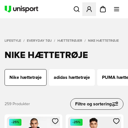
Åbner en Modal til at logge 
LIFESTYLE
EVERYDAY TØJ
HÆTTETRØJER
NIKE HÆTTETRØJE
NIKE HÆTTETRØJE
Nike hættetrøje
adidas hættetrøje
PUMA hætte
Filtre og sortering
259
Produkter
Åbner en Modal til at logge ind eller tilmelde dig som medle
Åbner en Modal til at logge i
-25%
-25%