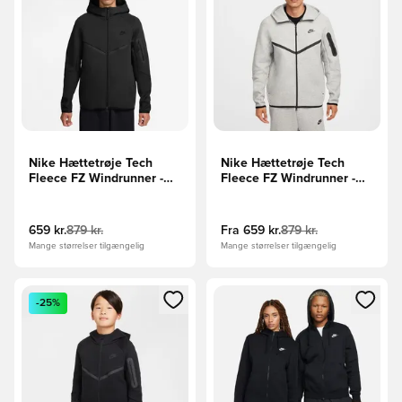
Nike Hættetrøje Tech
Nike Hættetrøje Tech
Fleece FZ Windrunner -
Fleece FZ Windrunner -
Sort
Grå/Sort
659 kr.
879 kr.
Fra
659 kr.
879 kr.
Mange størrelser tilgængelig
Mange størrelser tilgængelig
Åbner en Modal til at logge ind eller tilmelde dig som medle
Åbner en Modal til at logge i
-25%