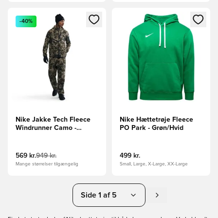
Åbner en Modal til at logge ind eller tilmelde dig som medle
Åbner en Modal til at logge i
-40%
Nike Jakke Tech Fleece
Nike Hættetrøje Fleece
Windrunner Camo -
PO Park - Grøn/Hvid
Grøn/Sort
569 kr.
949 kr.
499 kr.
Mange størrelser tilgængelig
Small, Large, X-Large, XX-Large
Side 1 af 5