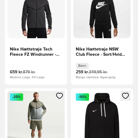
Nike Hættetrøje Tech
Nike Hættetrøje NSW
Fleece FZ Windrunner -
Club Fleece - Sort/Hvid
Grå/Sort
Børn
Børn
659 kr.
879 kr.
259 kr.
349,95 kr.
Medium, Large, XX-Large
Mange størrelser tilgængelig
Åbner en Modal til at logge ind eller tilmelde dig som medle
Åbner en Modal til at logge i
-25%
-50%