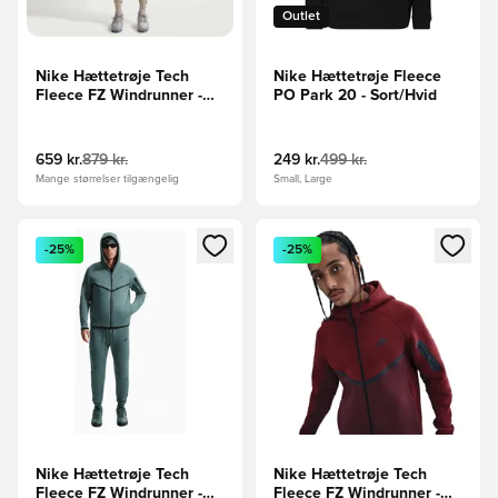
Outlet
Nike Hættetrøje Tech
Nike Hættetrøje Fleece
Fleece FZ Windrunner -
PO Park 20 - Sort/Hvid
Grøn/Grøn/Sort
659 kr.
879 kr.
249 kr.
499 kr.
Mange størrelser tilgængelig
Small, Large
Åbner en Modal til at logge ind eller tilmelde dig som medle
Åbner en Modal til at logge i
-25%
-25%
Nike Hættetrøje Tech
Nike Hættetrøje Tech
Fleece FZ Windrunner -
Fleece FZ Windrunner -