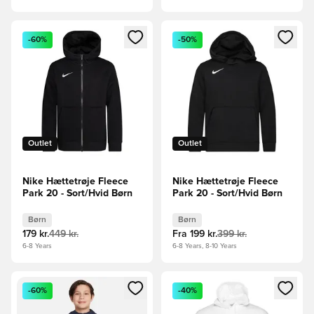
Åbner en Modal til at logge ind eller tilmelde dig som medle
Åbner en Modal til at logge i
-60%
-50%
Outlet
Outlet
Nike Hættetrøje Fleece
Nike Hættetrøje Fleece
Park 20 - Sort/Hvid Børn
Park 20 - Sort/Hvid Børn
Børn
Børn
179 kr.
449 kr.
Fra
199 kr.
399 kr.
6-8 Years
6-8 Years, 8-10 Years
Åbner en Modal til at logge ind eller tilmelde dig som medle
Åbner en Modal til at logge i
-60%
-40%