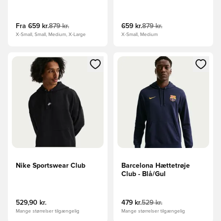
Grøn/Sort
Rød/Bordeaux/Sort
Fra
659 kr.
879 kr.
659 kr.
879 kr.
X-Small, Small, Medium, X-Large
X-Small, Medium
Åbner en Modal til at logge ind eller tilmelde dig som medle
Åbner en Modal til at logge i
Nike Sportswear Club
Barcelona Hættetrøje
Club - Blå/Gul
529,90 kr.
479 kr.
529 kr.
Mange størrelser tilgængelig
Mange størrelser tilgængelig