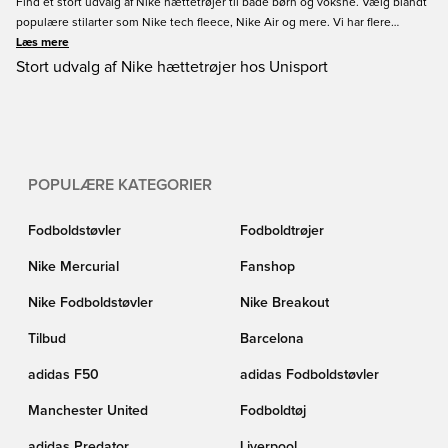
Find et stort udvalg af Nike hættetrøjer til både børn og voksne. Vælg blandt
populære stilarter som Nike tech fleece, Nike Air og mere. Vi har flere
forskellige farvedesigns, så du kan vælge den, der passer bedst til din stil.
Læs mere
Opdater din garderobe med en Nike hættetrøje, og bestil i dag her på
Stort udvalg af Nike hættetrøjer hos Unisport
Unisport.
POPULÆRE KATEGORIER
Fodboldstøvler
Fodboldtrøjer
Nike Mercurial
Fanshop
Nike Fodboldstøvler
Nike Breakout
Tilbud
Barcelona
adidas F50
adidas Fodboldstøvler
Manchester United
Fodboldtøj
adidas Predator
Liverpool