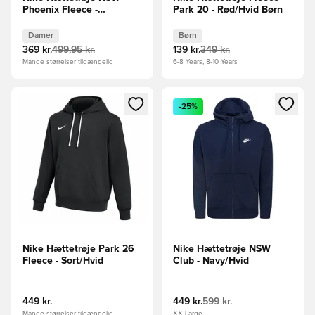
Phoenix Fleece -
Park 20 - Rød/Hvid Børn
Sort/Hvid Kvinde
Damer
Børn
369 kr.
499,95 kr.
139 kr.
349 kr.
Mange størrelser tilgængelig
6-8 Years, 8-10 Years
Åbner en Modal til at logge ind eller tilmelde dig som medle
Åbner en Modal til at logge i
-25%
Nike Hættetrøje Park 26
Nike Hættetrøje NSW
Fleece - Sort/Hvid
Club - Navy/Hvid
449 kr.
449 kr.
599 kr.
Mange størrelser tilgængelig
XX-Large