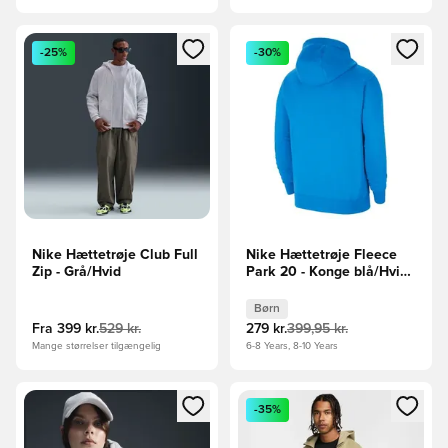
Åbner en Modal til at logge ind eller tilmelde dig som medle
Åbner en Modal til at logge i
-25%
-30%
Nike Hættetrøje Club Full
Nike Hættetrøje Fleece
Zip - Grå/Hvid
Park 20 - Konge blå/Hvid
Børn
Børn
Fra
399 kr.
529 kr.
279 kr.
399,95 kr.
Mange størrelser tilgængelig
6-8 Years, 8-10 Years
Åbner en Modal til at logge ind eller tilmelde dig som medle
Åbner en Modal til at logge i
-35%