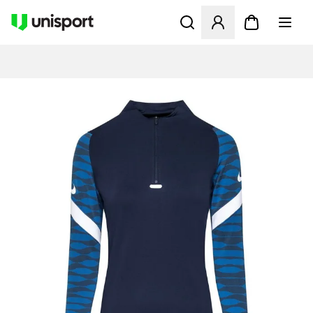
Åbner en Modal til at logge 