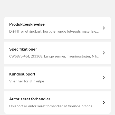
Produktbeskrivelse
Dri-FIT er et åndbart, hurtigtørrende letvægts materiale,
der leder fugt væk fra kroppen, så du altid holdes tør,
komfortabel og fokuseret Lynlås i kvart længde til
opretstående krave og huller til tommelfingrene, så
træningstrøjen får et tæt fit der holder sin form Modellen
Specifikationer
er børstet på indersiden, hvilket giver en varm og
behagelig følelse Regular fit Fremstillet i 91% polyester
CW6875-451, 213368, Lange ærmer, Træningstrøjer, Nike
og 9% spandex.
Strike, Nike, Kvinder, Voksne, Blå, Rød
Kundesupport
Vi er her for at hjælpe
Autoriseret forhandler
Unisport er autoriseret forhandler af førende brands