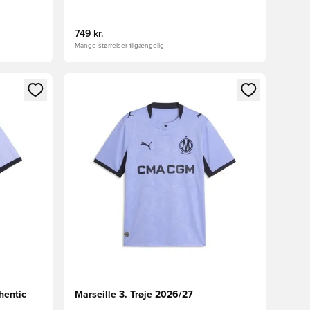
749 kr.
Mange størrelser tilgængelig
nd eller tilmelde dig som medlem
Åbner en Modal til at logge ind eller tilmelde di
hentic
Marseille 3. Trøje 2026/27