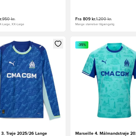
r.
950 kr.
Fra
809 kr.
1.200 kr.
 X-Large, XX-Large
Mange størrelser tilgængelig
m medlem
Modal til at logge ind eller tilmelde dig som medlem
Åbner en Modal til at logge i
-35%
e 3. Trøje 2025/26 Lange
Marseille 4. Målmandstrøje 2