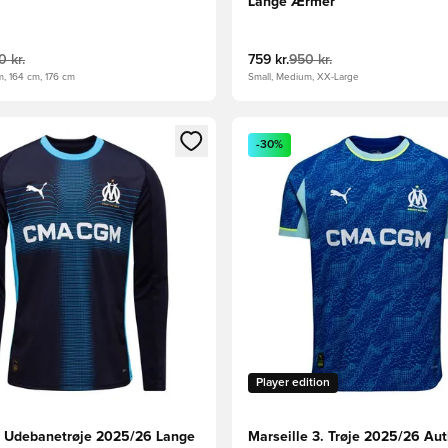
Lange Ærmer
0 kr.
759 kr.
950 kr.
m, 164 cm, 176 cm
Small, Medium, XX-Large
m medlem
Modal til at logge ind eller tilmelde dig som medlem
Åbner en Modal til at logge i
-30%
Player edition
e Udebanetrøje 2025/26 Lange
Marseille 3. Trøje 2025/26 Aut