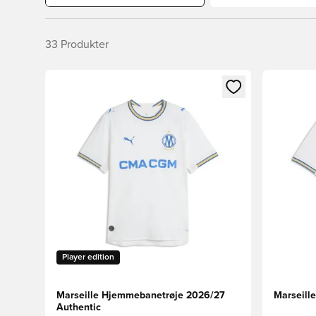
33
Produkter
Åbner en Modal til at logge ind eller tilmelde dig so
Åbner en 
Player edition
Marseille Hjemmebanetrøje 2026/27
Marseill
Authentic