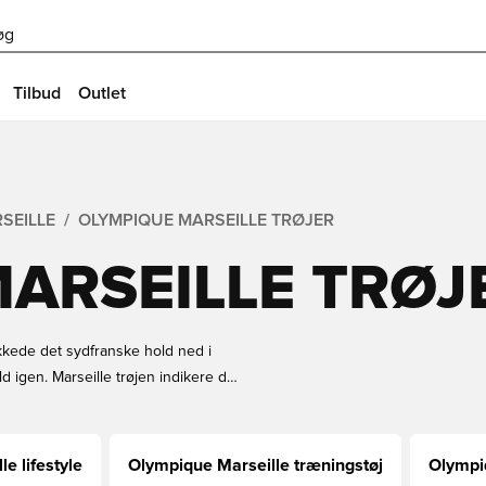
øg
Tilbud
Outlet
SEILLE
OLYMPIQUE MARSEILLE TRØJER
ARSEILLE TRØJ
ykkede det sydfranske hold ned i
 igen. Marseille trøjen indikere de
 over årerne. Vil du også mærke
b din Olympique Marseille trøje
e lifestyle
Olympique Marseille træningstøj
Olympi