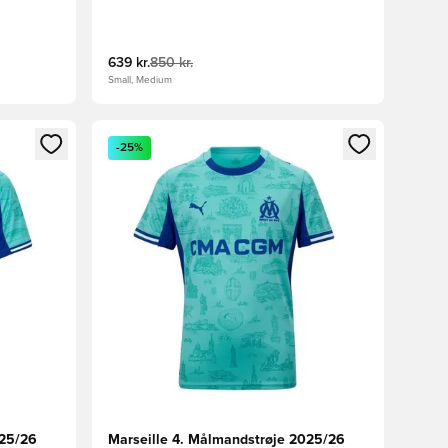
639 kr.
850 kr.
Small, Medium
nd eller tilmelde dig som medlem
Åbner en Modal til at logge ind eller tilmelde di
-25%
025/26
Marseille 4. Målmandstrøje 2025/26