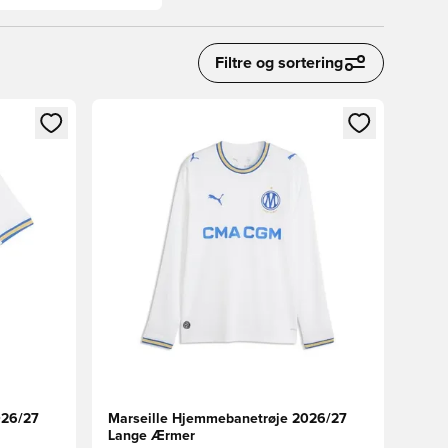
Filtre og sortering
nd eller tilmelde dig som medlem
Åbner en Modal til at logge ind eller tilmelde di
026/27
Marseille Hjemmebanetrøje 2026/27
Lange Ærmer