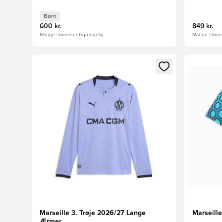
Børn
600 kr.
849 kr.
Mange størrelser tilgængelig
Mange størrel
Åbner en Modal til at logge ind eller tilmelde dig so
Åbner en 
Marseille 3. Trøje 2026/27 Lange
Marseill
Ærmer