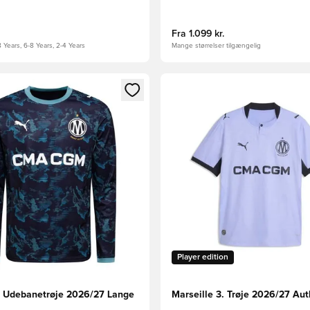
Fra
1.099 kr.
8 Years, 6-8 Years, 2-4 Years
Mange størrelser tilgængelig
m medlem
Modal til at logge ind eller tilmelde dig som medlem
Åbner en Modal til at logge i
Player edition
e Udebanetrøje 2026/27 Lange
Marseille 3. Trøje 2026/27 Aut