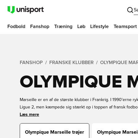
S
Fodbold
Fanshop
Træning
Løb
Lifestyle
Teamsport
FANSHOP
FRANSKE KLUBBER
OLYMPIQUE MAR
OLYMPIQUE M
Marseille er en af de største klubber i Frankrig. I 1990'erne r
Ligue 2, men kæmpede sig stærkt op i toppen af fransk fodbold
mange forskellige franske sejre, og en række vundne trofæer
Læs mere
den atmosfæren og komme tættere på den franske klub? Så kø
hos Unisport i dag – altid hurtig levering.
Olympique Marseille trøjer
Olympique Marseill