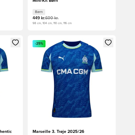
Mini-Kit Børn
Børn
449 kr.
600 kr.
98 cm, 104 cm, 110 cm, 116 cm
nd eller tilmelde dig som medlem
Åbner en Modal til at logge ind eller tilmelde di
-25%
hentic
Marseille 3. Trøje 2025/26