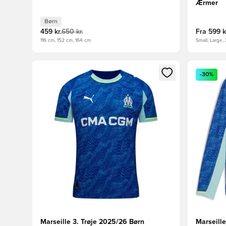
Ærmer
Børn
459 kr.
650 kr.
Fra
599 k
116 cm, 152 cm, 164 cm
Small, Large,
Åbner en Modal til at logge ind eller tilmelde dig so
Åbner en 
-30%
Marseille 3. Trøje 2025/26 Børn
Marseill