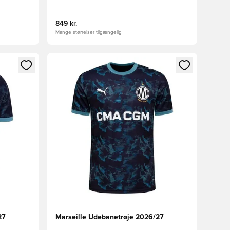
849 kr.
Mange størrelser tilgængelig
nd eller tilmelde dig som medlem
Åbner en Modal til at logge ind eller tilmelde di
27
Marseille Udebanetrøje 2026/27