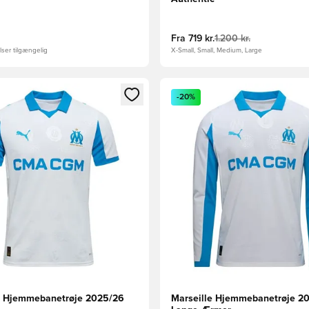
Fra
719 kr.
1.200 kr.
ser tilgængelig
X-Small, Small, Medium, Large
m medlem
Modal til at logge ind eller tilmelde dig som medlem
Åbner en Modal til at logge i
-20%
e Hjemmebanetrøje 2025/26
Marseille Hjemmebanetrøje 2