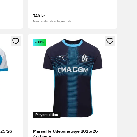
749 kr.
Mange størrelser tilgængelig
nd eller tilmelde dig som medlem
Åbner en Modal til at logge ind eller tilmelde di
-30%
Player edition
025/26
Marseille Udebanetrøje 2025/26
Authentic