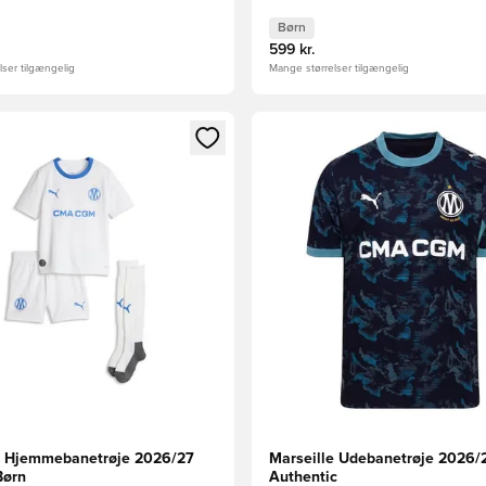
Børn
599 kr.
ser tilgængelig
Mange størrelser tilgængelig
m medlem
Modal til at logge ind eller tilmelde dig som medlem
Åbner en Modal til at logge i
e Hjemmebanetrøje 2026/27
Marseille Udebanetrøje 2026/
Børn
Authentic