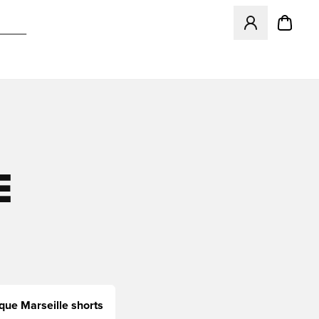
Åbner en Modal ti
E
que Marseille shorts