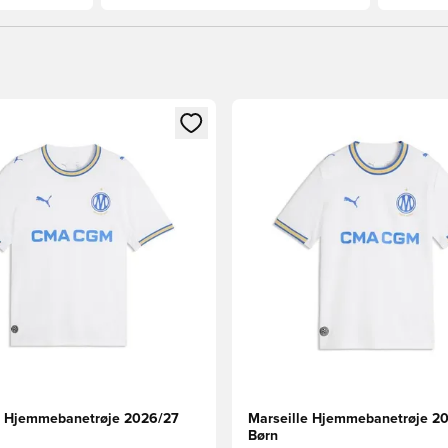
m medlem
Modal til at logge ind eller tilmelde dig som medlem
Åbner en Modal til at logge i
e Hjemmebanetrøje 2026/27
Marseille Hjemmebanetrøje 2
Børn