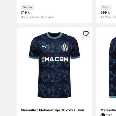
Damer
Børn
749 kr.
599 kr.
Mange størrelser tilgængelig
4-6 Years, 6-
Åbner en Modal til at logge ind eller tilmelde dig so
Åbner en 
Marseille Udebanetrøje 2026/27 Børn
Marseill
Ærmer