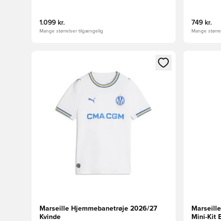
1.099 kr.
749 kr.
Mange størrelser tilgængelig
Mange størrel
Åbner en Modal til at logge ind eller tilmelde dig so
Åbner en 
Marseille Hjemmebanetrøje 2026/27
Marseill
Kvinde
Mini-Kit 