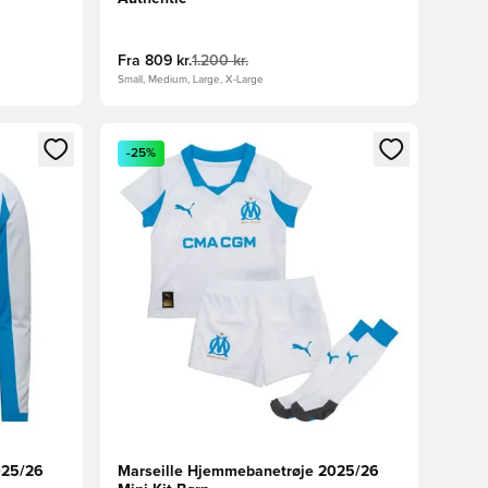
Fra
809 kr.
1.200 kr.
Small, Medium, Large, X-Large
nd eller tilmelde dig som medlem
Åbner en Modal til at logge ind eller tilmelde di
-25%
025/26
Marseille Hjemmebanetrøje 2025/26