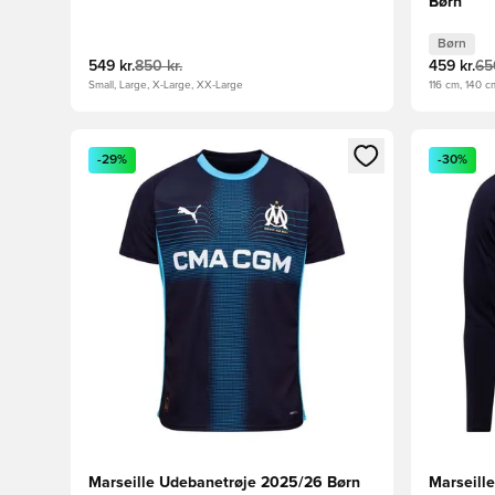
Børn
Børn
549 kr.
850 kr.
459 kr.
65
Small, Large, X-Large, XX-Large
116 cm, 140 c
Åbner en Modal til at logge ind eller tilmelde dig so
Åbner en 
-29%
-30%
Marseille Udebanetrøje 2025/26 Børn
Marseill