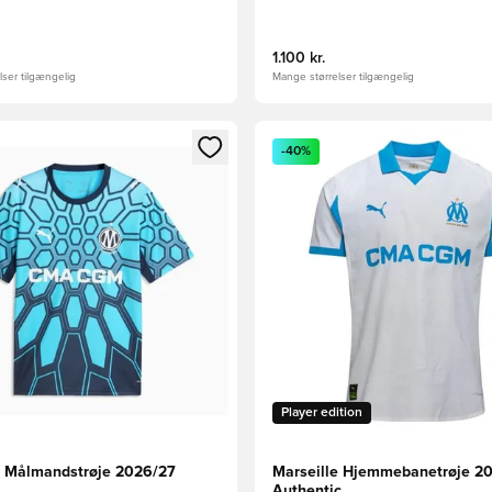
1.100 kr.
ser tilgængelig
Mange størrelser tilgængelig
m medlem
Modal til at logge ind eller tilmelde dig som medlem
Åbner en Modal til at logge i
-40%
Player edition
e Målmandstrøje 2026/27
Marseille Hjemmebanetrøje 2
Authentic