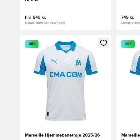
Fra
849 kr.
749 kr.
Mange størrelser tilgængelig
Mange størrel
Åbner en Modal til at logge ind eller tilmelde dig so
Åbner en 
-35%
-29%
Marseille Hjemmebanetrøje 2025/26
Marseill