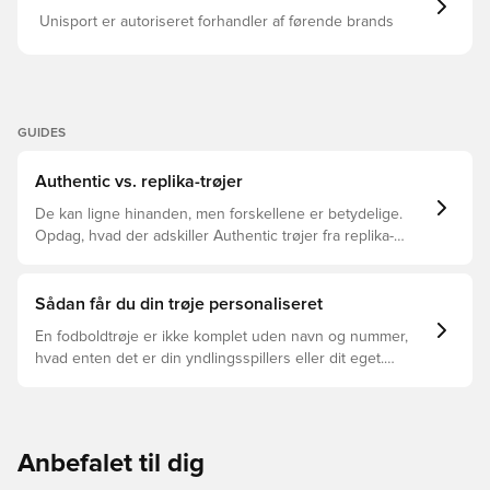
Unisport er autoriseret forhandler af førende brands
GUIDES
Authentic vs. replika-trøjer
De kan ligne hinanden, men forskellene er betydelige.
Opdag, hvad der adskiller Authentic trøjer fra replika-
trøjer, og hvilken der er den rette for dig.
Sådan får du din trøje personaliseret
En fodboldtrøje er ikke komplet uden navn og nummer,
hvad enten det er din yndlingsspillers eller dit eget.
Sådan gør du:
Anbefalet til dig