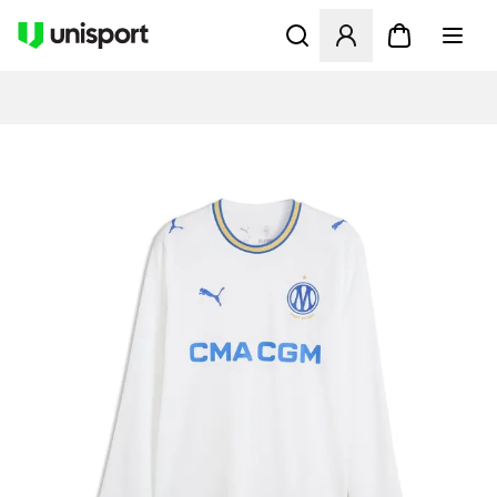
Åbner en Modal til at logge 