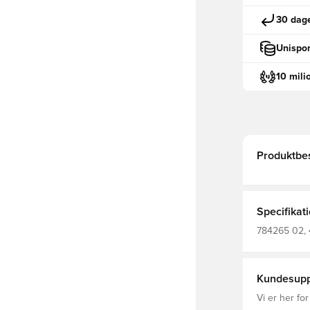
30 dage
Unispor
10 mili
Produktbes
Specifikat
784265 02, 
Udebanesæt,
Kundesupp
Vi er her for