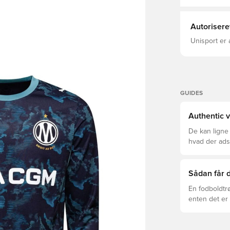
Autorisere
Unisport er 
GUIDES
Authentic v
De kan ligne
hvad der adski
er den rette f
Sådan får d
En fodboldtr
enten det er 