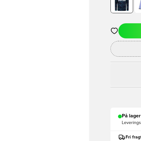
Åbner en Moda
På lager
Leveringst
Fri fra