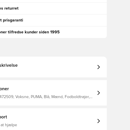
s returret
t prisgaranti
oner tilfredse kunder siden 1995
krivelse
ioner
472509, Voksne, PUMA, Blå, Mænd, Fodboldtrøjer,
 Fantrøjer, 2026/27, Lange ærmer
ort
 at hjælpe