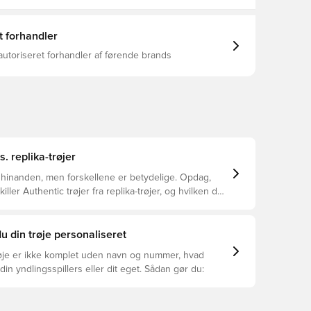
t forhandler
autoriseret forhandler af førende brands
s. replika-trøjer
 hinanden, men forskellene er betydelige. Opdag,
ller Authentic trøjer fra replika-trøjer, og hvilken der
or dig.
u din trøje personaliseret
øje er ikke komplet uden navn og nummer, hvad
din yndlingsspillers eller dit eget. Sådan gør du: