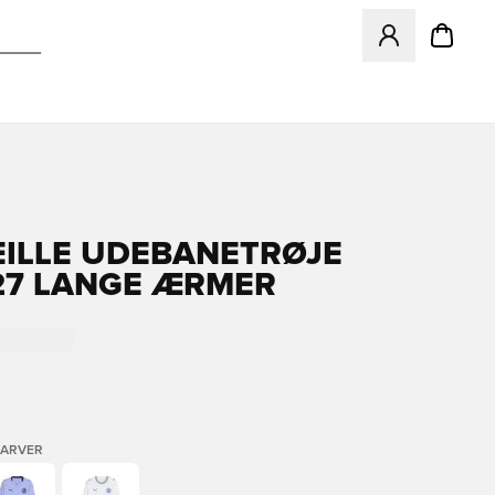
Åbner en Modal ti
ILLE UDEBANETRØJE
27 LANGE ÆRMER
FARVER