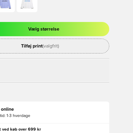
Vælg størrelse
l til at logge ind eller tilmelde dig som medlem
Tilføj print
(valgfrit)
 online
id:
1-3 hverdage
gt ved køb over 699 kr