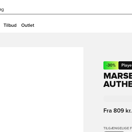
øg
Tilbud
Outlet
-
30
%
Playe
MARSE
AUTHE
Fra
809 kr.
TILGÆNGELIGE 