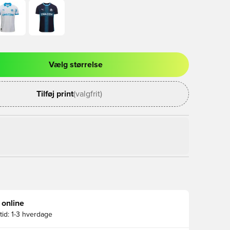
Vælg størrelse
l til at logge ind eller tilmelde dig som medlem
Tilføj print
(valgfrit)
 online
id:
1-3 hverdage