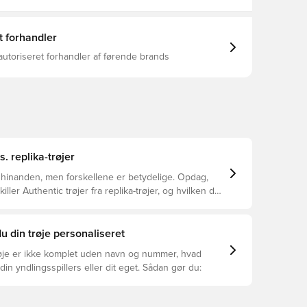
t forhandler
autoriseret forhandler af førende brands
s. replika-trøjer
 hinanden, men forskellene er betydelige. Opdag,
ller Authentic trøjer fra replika-trøjer, og hvilken der
or dig.
u din trøje personaliseret
øje er ikke komplet uden navn og nummer, hvad
din yndlingsspillers eller dit eget. Sådan gør du: