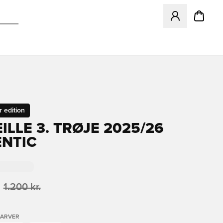
Åbner en Modal ti
r edition
ILLE 3. TRØJE 2025/26
NTIC
1.200 kr.
FARVER