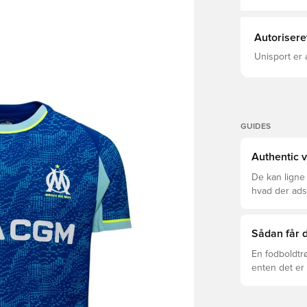
Autorisere
Unisport er 
GUIDES
Authentic v
De kan ligne
hvad der adski
er den rette f
Sådan får d
En fodboldtr
enten det er 