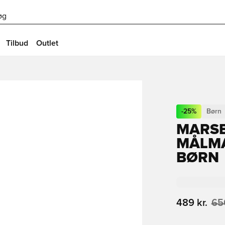
øg
Tilbud
Outlet
-
25
%
Børn
MARSE
MÅLMA
BØRN
489 kr.
650