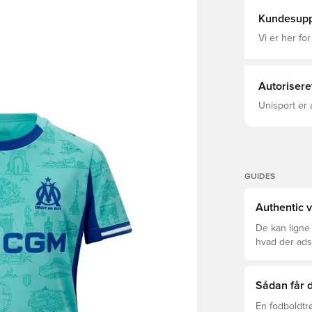
Kundesupp
Vi er her for
Autorisere
Unisport er 
GUIDES
Authentic v
De kan ligne
hvad der adski
er den rette f
Sådan får d
En fodboldtr