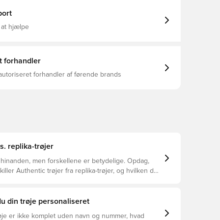
ort
 at hjælpe
t forhandler
autoriseret forhandler af førende brands
s. replika-trøjer
 hinanden, men forskellene er betydelige. Opdag,
ller Authentic trøjer fra replika-trøjer, og hvilken der
or dig.
u din trøje personaliseret
øje er ikke komplet uden navn og nummer, hvad