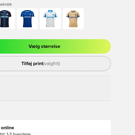
FARVER
Vælg størrelse
l til at logge ind eller tilmelde dig som medlem
Tilføj print
(valgfrit)
 online
id:
1-3 hverdage