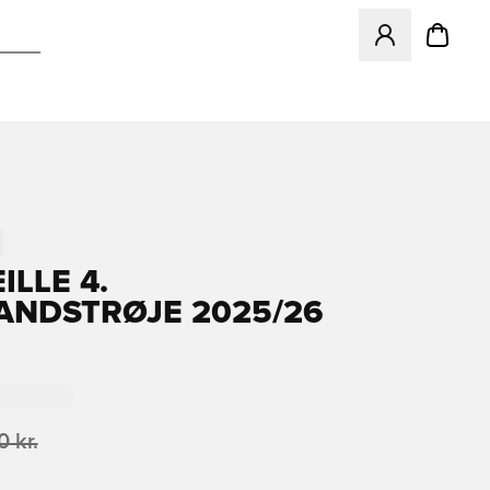
Åbner en Modal ti
ILLE 4.
NDSTRØJE 2025/26
 kr.