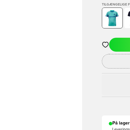
TILGÆNGELIGE 
Åbner en Moda
På lager
Leveringst