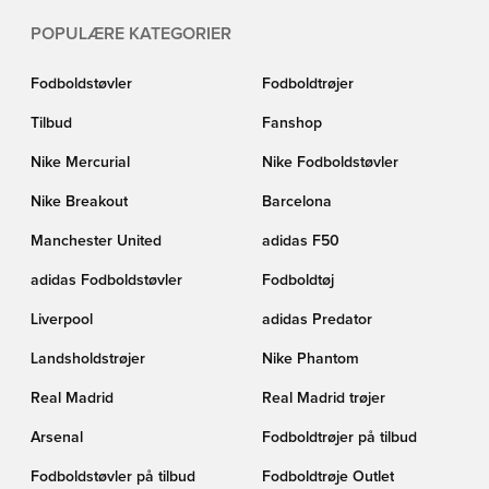
POPULÆRE KATEGORIER
Fodboldstøvler
Fodboldtrøjer
Tilbud
Fanshop
Nike Mercurial
Nike Fodboldstøvler
Nike Breakout
Barcelona
Manchester United
adidas F50
adidas Fodboldstøvler
Fodboldtøj
Liverpool
adidas Predator
Landsholdstrøjer
Nike Phantom
Real Madrid
Real Madrid trøjer
Arsenal
Fodboldtrøjer på tilbud
Fodboldstøvler på tilbud
Fodboldtrøje Outlet