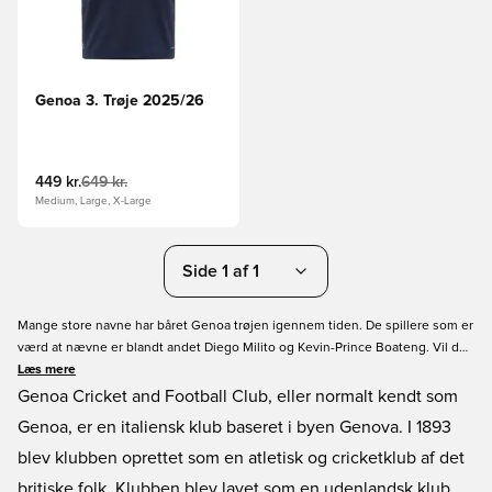
Genoa 3. Trøje 2025/26
449 kr.
649 kr.
Medium, Large, X-Large
Side 1 af 1
Mange store navne har båret Genoa trøjen igennem tiden. De spillere som er
værd at nævne er blandt andet Diego Milito og Kevin-Prince Boateng. Vil du
også have den nye Genoa trøje, så kan du købe den her på Unisport! Vi har
Læs mere
tilbyder også tryk til din Genoa trøje, så du kan få dine yndlingsspiller på,
Genoa Cricket and Football Club, eller normalt kendt som
eller endda dit eget navn og nummer! Du kan bestille din nye Genoa trøje
Genoa, er en italiensk klub baseret i byen Genova. I 1893
her.
blev klubben oprettet som en atletisk og cricketklub af det
britiske folk. Klubben blev lavet som en udenlandsk klub,