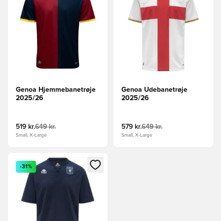
Genoa Hjemmebanetrøje
Genoa Udebanetrøje
2025/26
2025/26
519 kr.
649 kr.
579 kr.
649 kr.
Small, X-Large
Small, X-Large
Åbner en Modal til at logge ind eller tilmelde dig som medle
-31%