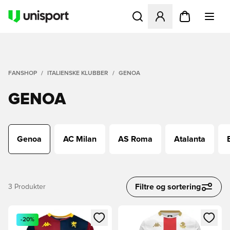
Åbner en Modal til at logge 
FANSHOP
ITALIENSKE KLUBBER
GENOA
GENOA
Genoa
AC Milan
AS Roma
Atalanta
Filtre og sortering
3
Produkter
Åbner en Modal til at logge ind eller tilmelde dig som medle
Åbner en Modal til at logge i
-20%