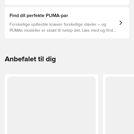
og støvlernes levetid, at du vælger de rette støvler til
underlaget, du spiller på. Læs videre for at se, hvilke
støvler der er det bedste valg til de forskellige typer
Find dit perfekte PUMA-par
underlag.
Forskellige spillestile kræver forskellige støvler – og
PUMAs modeller er skabt til netop dét. Læs med og find
ud af, om PUMA FUTURE, ULTRA eller KING passer bedst
til din måde at spille på.
Anbefalet til dig