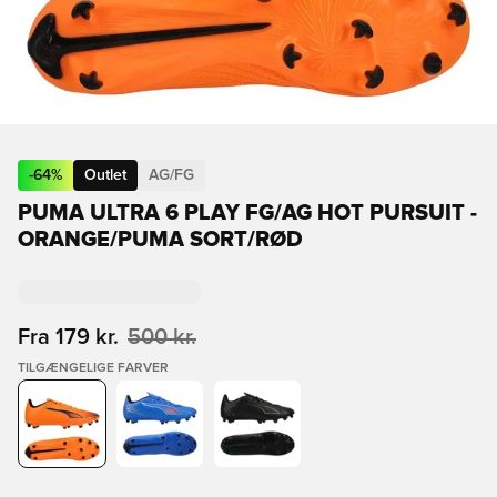
-
64
%
Outlet
AG/FG
PUMA ULTRA 6 PLAY FG/AG HOT PURSUIT -
ORANGE/PUMA SORT/RØD
Fra
179 kr.
500 kr.
TILGÆNGELIGE FARVER