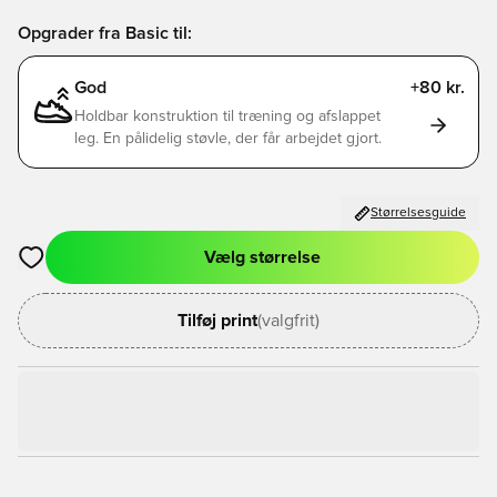
Opgrader fra Basic til:
God
+80 kr.
Holdbar konstruktion til træning og afslappet
leg. En pålidelig støvle, der får arbejdet gjort.
Størrelsesguide
Vælg størrelse
Åbner en Modal til at logge ind eller tilmelde dig som medlem
Tilføj print
(valgfrit)