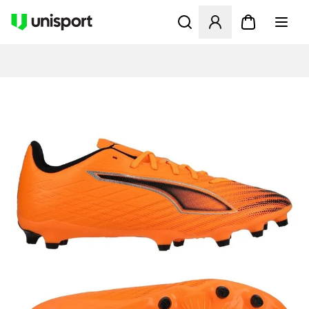
Åbner en Modal til at logge 