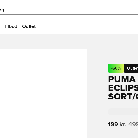
øg
Tilbud
Outlet
-
60
%
Outle
PUMA 
ECLIP
SORT
199 kr.
499