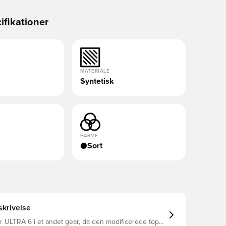
ifikationer
MATERIALE
Syntetisk
FARVE
Sort
krivelse
 ULTRA 6 i et andet gear, da den modificerede top