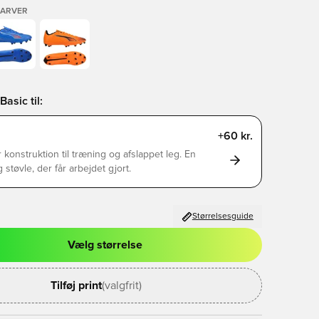
FARVER
asic til:
+60 kr.
 konstruktion til træning og afslappet leg. En
g støvle, der får arbejdet gjort.
Størrelsesguide
Vælg størrelse
l til at logge ind eller tilmelde dig som medlem
Tilføj print
(valgfrit)