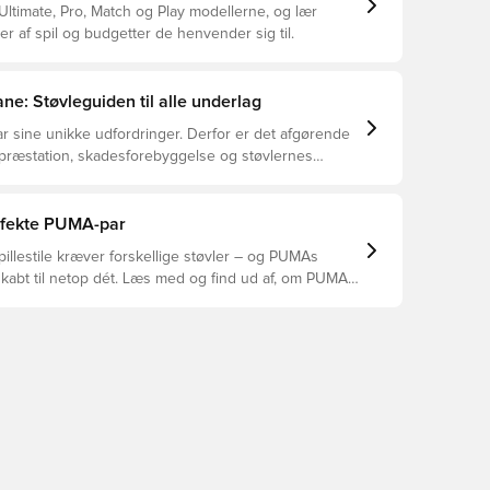
ltimate, Pro, Match og Play modellerne, og lær
er af spil og budgetter de henvender sig til.
ne: Støvleguiden til alle underlag
r sine unikke udfordringer. Derfor er det afgørende
 præstation, skadesforebyggelse og støvlernes
 vælger de rette støvler til underlaget, du spiller på.
r at se, hvilke støvler der er det bedste valg til de
yper underlag.
erfekte PUMA-par
pillestile kræver forskellige støvler – og PUMAs
skabt til netop dét. Læs med og find ud af, om PUMA
A eller KING passer bedst til din måde at spille på.