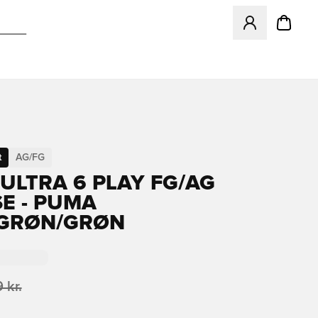
Åbner en Modal ti
t
AG/FG
ULTRA 6 PLAY FG/AG
SE - PUMA
/GRØN/GRØN
 kr.