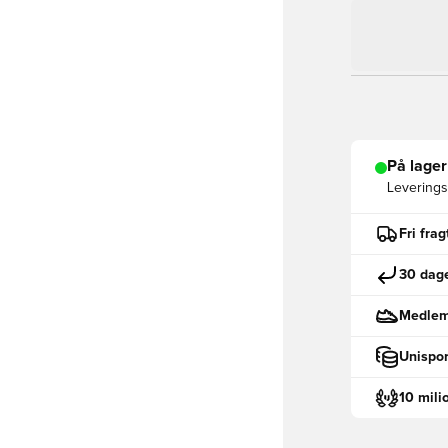
På lager
Leveringst
Fri fra
30 dage
Medlemm
Unispor
10 mili