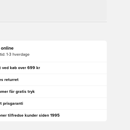
 online
id:
1-3 hverdage
gt ved køb over 699 kr
s returret
er får gratis tryk
t prisgaranti
oner tilfredse kunder siden 1995