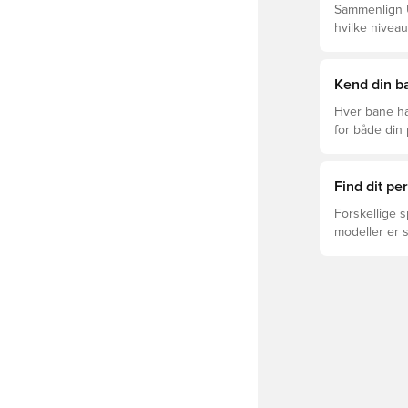
Sammenlign U
hvilke niveau
Kend din ba
Hver bane ha
for både din
levetid, at du
Læs videre fo
forskellige t
Find dit p
Forskellige s
modeller er 
FUTURE, ULTR