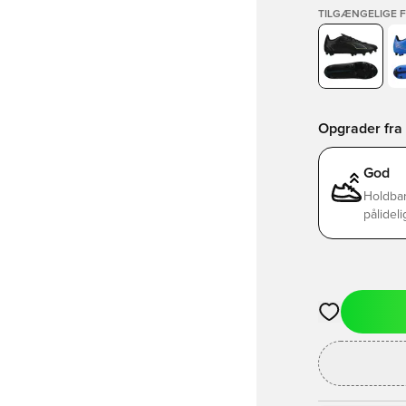
TILGÆNGELIGE 
Opgrader fra B
God
Holdbar
pålideli
Åbner en Moda