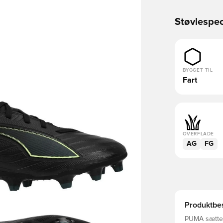
Støvlespec
BYGGET TIL
Fart
OVERFLADE
AG
FG
Produktbes
PUMA sætter