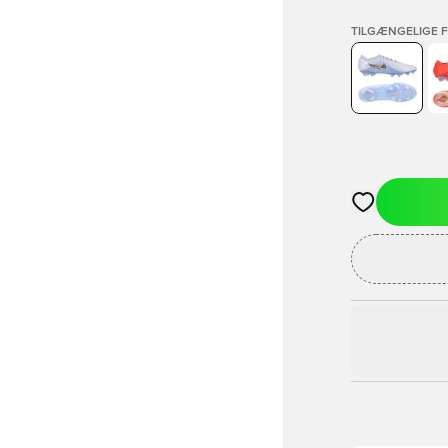
TILGÆNGELIGE 
Åbner en Moda