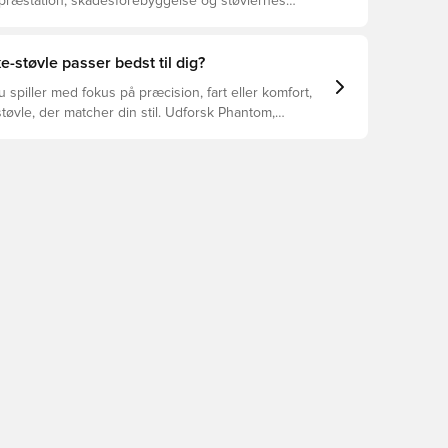
 præstation, skadesforebyggelse og støvlernes
 vælger de rette støvler til underlaget, du spiller på.
r at se, hvilke støvler der er det bedste valg til de
yper underlag.
e-støvle passer bedst til dig?
spiller med fokus på præcision, fart eller komfort,
tøvle, der matcher din stil. Udforsk Phantom,
Tiempo – og find den model, der passer perfekt til
.