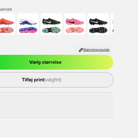
FARVER
Størrelsesguide
Vælg størrelse
l til at logge ind eller tilmelde dig som medlem
Tilføj print
(valgfrit)