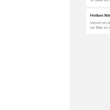
for både din
levetid, at du
Læs videre fo
forskellige t
Hvilken Nik
Uanset om du 
har Nike en s
Mercurial og 
dig og dit spil