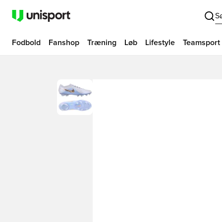
S
Fodbold
Fanshop
Træning
Løb
Lifestyle
Teamsport