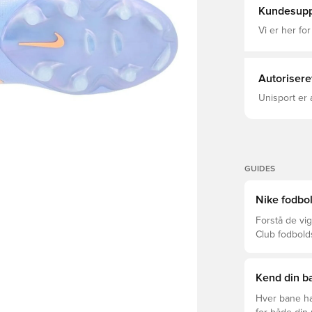
absorberer 2
Kundesupp
boldføling o
og udstyret
Vi er her for
knopper, der 
hurtige vend
holder dig s
strikket kra
Autorisere
et klassisk adaptivt sn
FG-knopper til 
Unisport er 
oplyser, at 
GUIDES
Nike fodbol
Forstå de vig
Club fodbold
prisklasser.
Kend din ba
Hver bane ha