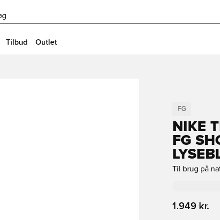
øg
Tilbud
Outlet
FG
NIKE 
FG SH
LYSEB
Til brug på n
1.949 kr.