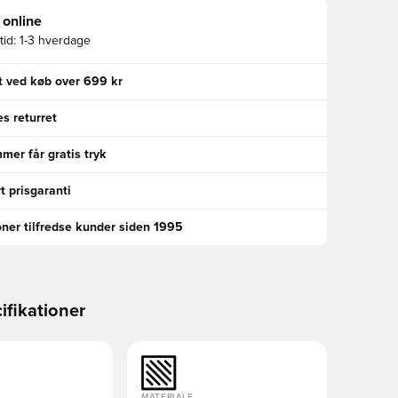
 online
id:
1-3 hverdage
gt ved køb over 699 kr
s returret
er får gratis tryk
t prisgaranti
oner tilfredse kunder siden 1995
ifikationer
MATERIALE