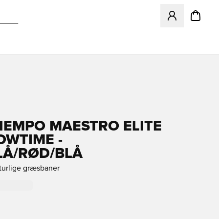
Åbner en Modal ti
TIEMPO MAESTRO ELITE
OWTIME -
LÅ/RØD/BLÅ
aturlige græsbaner