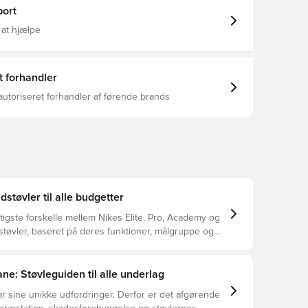
9% mindre vand end naturligt læder for ensartet
ort
g komfort under alle forhold Ydersålen er avanceret
 med kileformede tå-knopper og snoede koniske
 at hjælpe
giver multidirektionelt greb til skarpe retningsskift,
inger og selvsikker acceleration Et internt chassis
tabil og tæt på bolden, kombineret med en integreret
ve, der sikrer din fod til dynamiske bevægelser Med
t forhandler
øresystem Dette er en fodboldstøvle med
brug på naturlige græsbaner. Bemærk: Nike
autoriseret forhandler af førende brands
ydersålens farve kan falme ved brug.
dstøvler til alle budgetter
tigste forskelle mellem Nikes Elite, Pro, Academy og
støvler, baseret på deres funktioner, målgruppe og
ne: Støvleguiden til alle underlag
r sine unikke udfordringer. Derfor er det afgørende