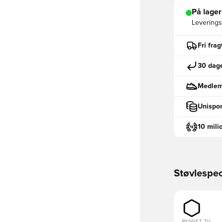
På lager
Leveringst
Fri fra
30 dage
Medlemm
Unispor
10 mili
Støvlespec
BYGGET TIL