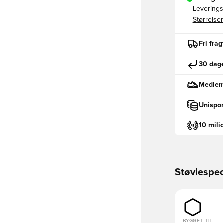
Leveringst
Størrelser
Fri fra
30 dage
Medlemm
Unispor
10 mili
Støvlespec
BYGGET TIL