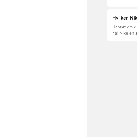
levetid, at du
Læs videre fo
forskellige t
Hvilken Nik
Uanset om du 
har Nike en s
Mercurial og 
dig og dit spil