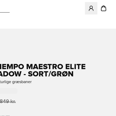
Åbner en Modal ti
TIEMPO MAESTRO ELITE
ADOW - SORT/GRØN
aturlige græsbaner
.849 kr.