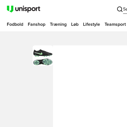
S
Fodbold
Fanshop
Træning
Løb
Lifestyle
Teamsport