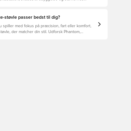
 vælger de rette støvler til underlaget, du spiller på.
r at se, hvilke støvler der er det bedste valg til de
yper underlag.
e-støvle passer bedst til dig?
spiller med fokus på præcision, fart eller komfort,
tøvle, der matcher din stil. Udforsk Phantom,
Tiempo – og find den model, der passer perfekt til
.