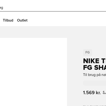
øg
Tilbud
Outlet
FG
NIKE 
FG SH
Til brug på n
1.569 kr.
1