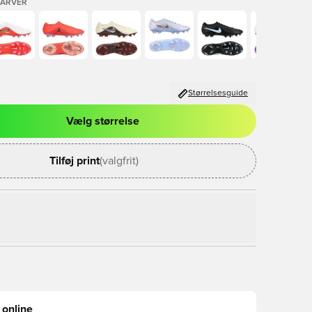
FARVER
Størrelsesguide
Vælg størrelse
l til at logge ind eller tilmelde dig som medlem
Tilføj print
(valgfrit)
 online