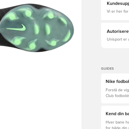
Kundesupp
Vi er her for
Autorisere
Unisport er 
GUIDES
Nike fodbol
Forstå de vig
Club fodbold
prisklasser.
Kend din ba
Hver bane ha
for både din