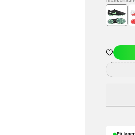
TILGÆNGELIGE 
Åbner en Moda
På lager