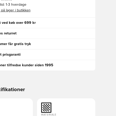
id:
1-3 hverdage
 på lager i butikken
gt ved køb over 699 kr
s returret
er får gratis tryk
t prisgaranti
oner tilfredse kunder siden 1995
ifikationer
MATERIALE