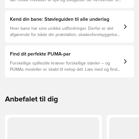
lær hvilke niveauer af spil og budgetter de henvender sig
til.
Kend din bane: Støvleguiden til alle underlag
Hver bane har sine unikke udfordringer. Derfor er det
afgørende for både din præstation, skadesforebyggelse
og støvlernes levetid, at du vælger de rette støvler til
underlaget, du spiller på. Læs videre for at se, hvilke
støvler der er det bedste valg til de forskellige typer
Find dit perfekte PUMA-par
underlag.
Forskellige spillestile kræver forskellige støvler – og
PUMAs modeller er skabt til netop dét. Læs med og find
ud af, om PUMA FUTURE, ULTRA eller KING passer bedst
til din måde at spille på.
Anbefalet til dig