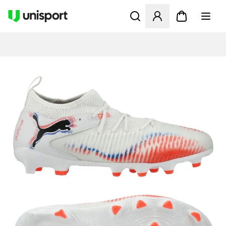
Åbner en Modal til at logge 