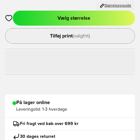
Størrelsesguide
Vælg størrelse
Åbner en Modal til at logge ind eller tilmelde dig som medlem
Tilføj print
(valgfrit)
På lager online
Leveringstid:
1-3 hverdage
Fri fragt ved køb over 699 kr
30 dages returret