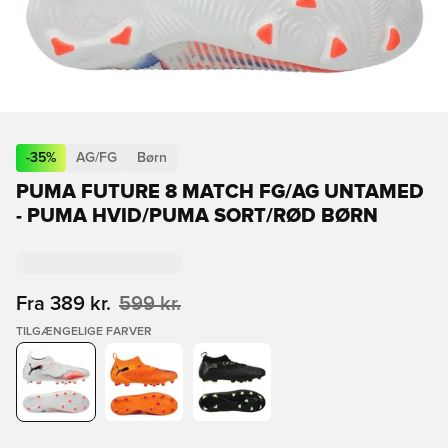
-
35
%
AG/FG
Børn
PUMA FUTURE 8 MATCH FG/AG UNTAMED
- PUMA HVID/PUMA SORT/RØD BØRN
Fra
389 kr.
599 kr.
TILGÆNGELIGE FARVER