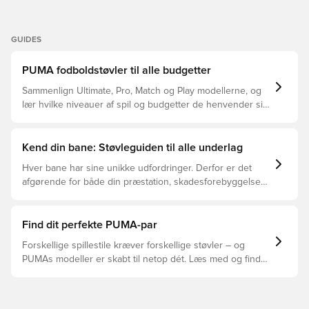
GUIDES
PUMA fodboldstøvler til alle budgetter
Sammenlign Ultimate, Pro, Match og Play modellerne, og
lær hvilke niveauer af spil og budgetter de henvender sig
til.
Kend din bane: Støvleguiden til alle underlag
Hver bane har sine unikke udfordringer. Derfor er det
afgørende for både din præstation, skadesforebyggelse
og støvlernes levetid, at du vælger de rette støvler til
underlaget, du spiller på. Læs videre for at se, hvilke
støvler der er det bedste valg til de forskellige typer
Find dit perfekte PUMA-par
underlag.
Forskellige spillestile kræver forskellige støvler – og
PUMAs modeller er skabt til netop dét. Læs med og find
ud af, om PUMA FUTURE, ULTRA eller KING passer bedst
til din måde at spille på.