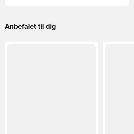
ud af, om PUMA FUTURE, ULTRA eller KING passer bedst
til din måde at spille på.
Anbefalet til dig