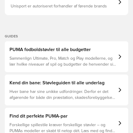
Unisport er autoriseret forhandler af førende brands
GUIDES
PUMA fodboldstøvler til alle budgetter
Sammenlign Ultimate, Pro, Match og Play modellerne, og
lær hvilke niveauer af spil og budgetter de henvender sig
til.
Kend din bane: Støvleguiden til alle underlag
Hver bane har sine unikke udfordringer. Derfor er det
afgørende for både din præstation, skadesforebyggelse
og støvlernes levetid, at du vælger de rette støvler til
underlaget, du spiller på. Læs videre for at se, hvilke
støvler der er det bedste valg til de forskellige typer
Find dit perfekte PUMA-par
underlag.
Forskellige spillestile kræver forskellige støvler – og
PUMAs modeller er skabt til netop dét. Læs med og find