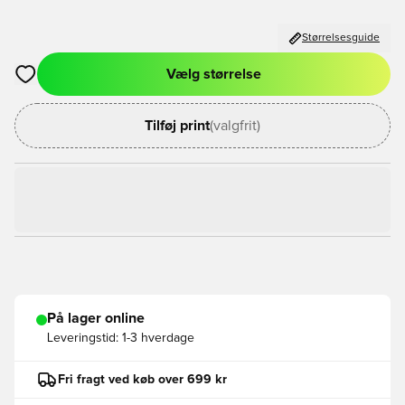
Størrelsesguide
Vælg størrelse
Åbner en Modal til at logge ind eller tilmelde dig som medlem
Tilføj print
(valgfrit)
På lager online
Leveringstid:
1-3 hverdage
Fri fragt ved køb over 699 kr