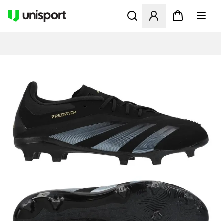
Åbner en Modal til at logge 