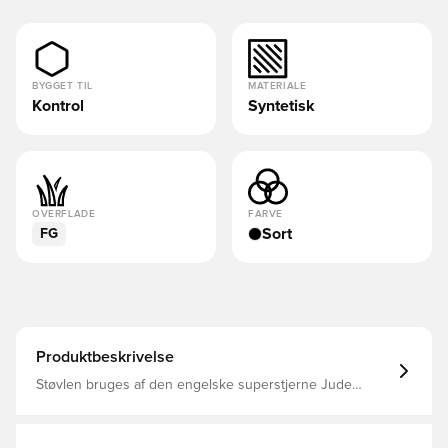
BYGGET TIL
MATERIALE
Kontrol
Syntetisk
OVERFLADE
FARVE
Sort
FG
Produktbeskrivelse
Støvlen bruges af den engelske superstjerne Jude
Bellingham adidas fejrer på fornemmeste vis tre årtier
med topspin, spektakulære langskud, mål fra midterlinjen
og i de største kampe, har Predator udviklet sig for at