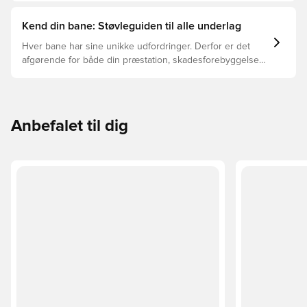
Kend din bane: Støvleguiden til alle underlag
Hver bane har sine unikke udfordringer. Derfor er det
afgørende for både din præstation, skadesforebyggelse
og støvlernes levetid, at du vælger de rette støvler til
underlaget, du spiller på. Læs videre for at se, hvilke
støvler der er det bedste valg til de forskellige typer
underlag.
Anbefalet til dig