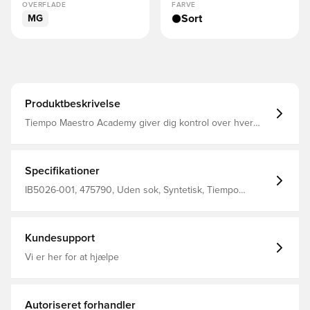
OVERFLADE
FARVE
Sort
MG
Produktbeskrivelse
Tiempo Maestro Academy giver dig kontrol over hver
berøring. Dens bløde tekstur, der er lavet med FlyTouch-
læder, giver dig kontrol over bolden for at hjælpe dig
med at skabe kaos i ethvert forsvar.
Specifikationer
IB5026-001, 475790, Uden sok, Syntetisk, Tiempo
Maestro, Nike, Kvinder, Mænd, Fodboldstøvler, Kontrol,
Academy, Børn, Multi Ground (MG), God, Sort, Nike
Shadow FA26
Kundesupport
Vi er her for at hjælpe
Autoriseret forhandler