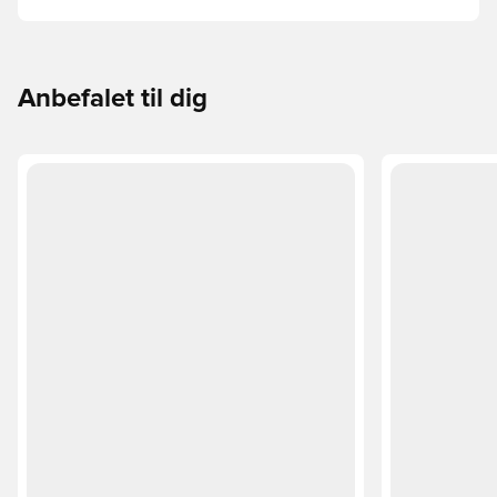
Phantom, Mercurial og Tiempo – og find den model, der
passer perfekt til dig og dit spil.
Anbefalet til dig