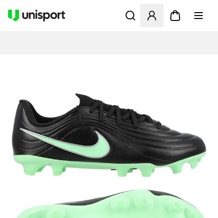
Åbner en Modal til at logge 