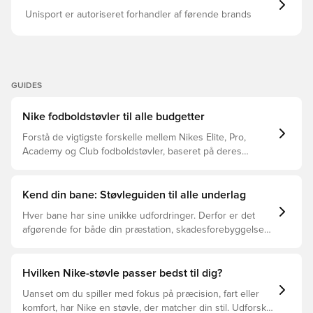
Unisport er autoriseret forhandler af førende brands
GUIDES
Nike fodboldstøvler til alle budgetter
Forstå de vigtigste forskelle mellem Nikes Elite, Pro,
Academy og Club fodboldstøvler, baseret på deres
funktioner, målgruppe og prisklasser.
Kend din bane: Støvleguiden til alle underlag
Hver bane har sine unikke udfordringer. Derfor er det
afgørende for både din præstation, skadesforebyggelse
og støvlernes levetid, at du vælger de rette støvler til
underlaget, du spiller på. Læs videre for at se, hvilke
støvler der er det bedste valg til de forskellige typer
Hvilken Nike-støvle passer bedst til dig?
underlag.
Uanset om du spiller med fokus på præcision, fart eller
komfort, har Nike en støvle, der matcher din stil. Udforsk