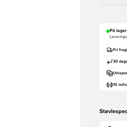
På lager
Leveringst
Fri fra
30 dage
Unispor
10 mili
Støvlespec