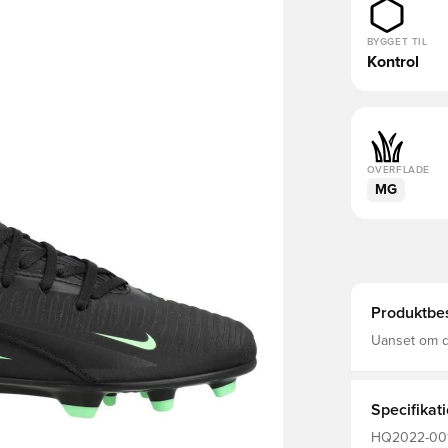
BYGGET TIL
Kontrol
OVERFLADE
MG
Produktbes
Uanset om du 
fodboldstøv
kvaliteten. 
så du har go
Specifikat
HQ2022-001, 