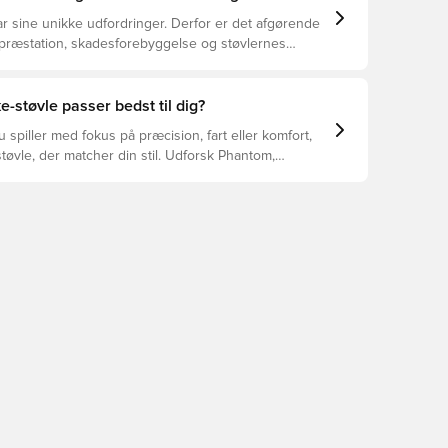
r sine unikke udfordringer. Derfor er det afgørende
 præstation, skadesforebyggelse og støvlernes
 vælger de rette støvler til underlaget, du spiller på.
r at se, hvilke støvler der er det bedste valg til de
yper underlag.
e-støvle passer bedst til dig?
spiller med fokus på præcision, fart eller komfort,
tøvle, der matcher din stil. Udforsk Phantom,
Tiempo – og find den model, der passer perfekt til
.