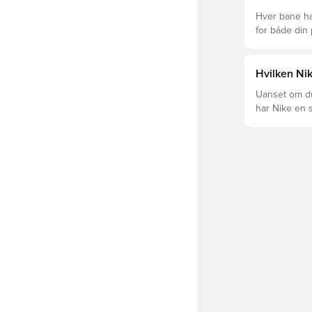
Hver bane ha
for både din
levetid, at du
Læs videre fo
forskellige t
Hvilken Nik
Uanset om du 
har Nike en s
Mercurial og 
dig og dit spil