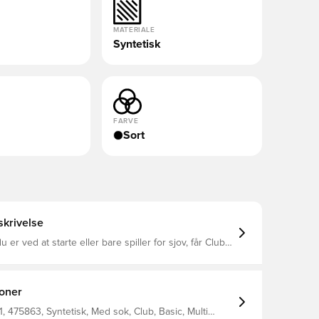
MATERIALE
Syntetisk
FARVE
Sort
krivelse
er ved at starte eller bare spiller for sjov, får Club-
lerne dig på banen uden at gå på kompromis med
Phantom 6 har en overdel, der former sig efter din fod,
d boldkontakt, når du dribler, afleverer og sparker.
ioner
475863, Syntetisk, Med sok, Club, Basic, Multi