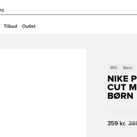
øg
Tilbud
Outlet
MG
Børn
NIKE 
CUT M
BØRN
359 kr.
399