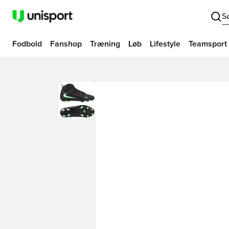
S
Fodbold
Fanshop
Træning
Løb
Lifestyle
Teamsport