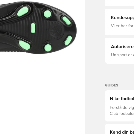
Ground (MG),
Fodboldstøv
Kundesupp
Vi er her for
Autorisere
Unisport er 
GUIDES
Nike fodbol
Forstå de vig
Club fodbold
prisklasser.
Kend din ba