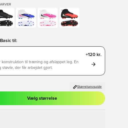
FARVER
asic til:
+120 kr.
 konstruktion til træning og afslappet leg. En
g støvle, der får arbejdet gjort.
Størrelsesguide
Vælg størrelse
l til at logge ind eller tilmelde dig som medlem