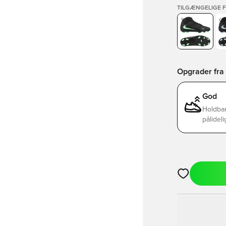
TILGÆNGELIGE 
Opgrader fra B
God
Holdbar
pålideli
Åbner en Moda