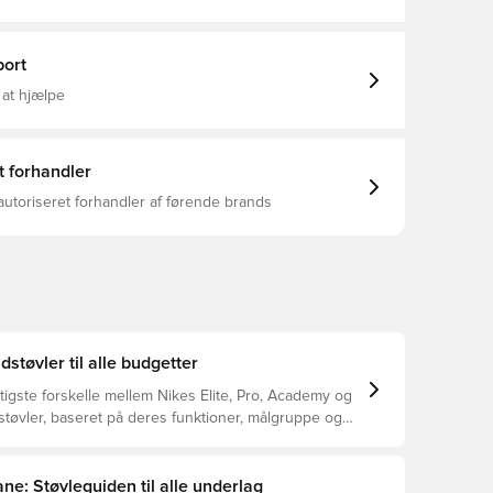
 Børn, Kontrol, Phantom 6, Nike, Mænd, Kvinder,
ler, Women's EURO 2025, Nike Shadow FA26, Sort
ort
 at hjælpe
t forhandler
autoriseret forhandler af førende brands
dstøvler til alle budgetter
tigste forskelle mellem Nikes Elite, Pro, Academy og
støvler, baseret på deres funktioner, målgruppe og
ne: Støvleguiden til alle underlag