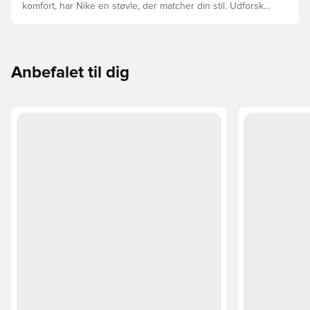
komfort, har Nike en støvle, der matcher din stil. Udforsk
Phantom, Mercurial og Tiempo – og find den model, der
passer perfekt til dig og dit spil.
Anbefalet til dig