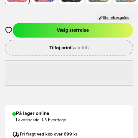
Størrelsesguide
Vælg størrelse
Åbner en Modal til at logge ind eller tilmelde dig som medlem
Tilføj print
(valgfrit)
På lager online
Leveringstid:
1-3 hverdage
Fri fragt ved køb over 699 kr