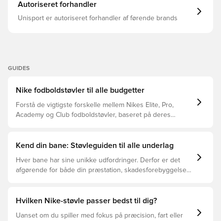
Autoriseret forhandler
Unisport er autoriseret forhandler af førende brands
GUIDES
Nike fodboldstøvler til alle budgetter
Forstå de vigtigste forskelle mellem Nikes Elite, Pro,
Academy og Club fodboldstøvler, baseret på deres
funktioner, målgruppe og prisklasser.
Kend din bane: Støvleguiden til alle underlag
Hver bane har sine unikke udfordringer. Derfor er det
afgørende for både din præstation, skadesforebyggelse
og støvlernes levetid, at du vælger de rette støvler til
underlaget, du spiller på. Læs videre for at se, hvilke
støvler der er det bedste valg til de forskellige typer
Hvilken Nike-støvle passer bedst til dig?
underlag.
Uanset om du spiller med fokus på præcision, fart eller