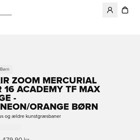
Åbner en Modal ti
Børn
AIR ZOOM MERCURIAL
 16 ACADEMY TF MAX
GE -
/NEON/ORANGE BØRN
rus og ældre kunstgræsbaner