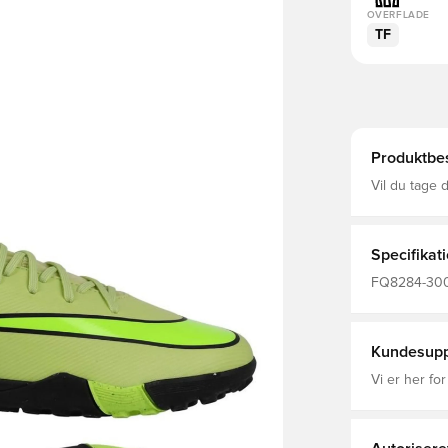
OVERFLADE
TF
Produktbes
Vil du tage 
Academy-sko
giver dig de
igennem fors
vi nogensind
Specifikat
nettet.
FQ8284-300, 
Vapor, Synte
Kvinder, Fod
20% Recycle
Kundesupp
Vi er her for