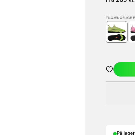
Fra
289 kr.
TILGÆNGELIGE 
Åbner en Moda
På lager