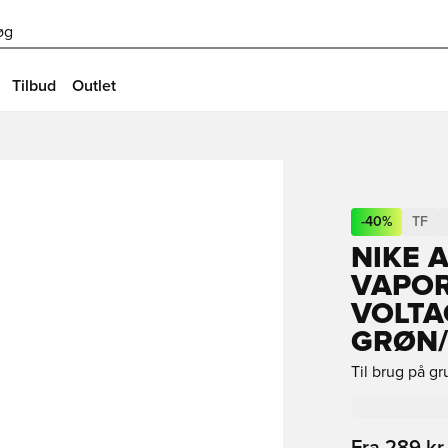
øg
Tilbud
Outlet
-
40
%
TF
NIKE 
VAPOR
VOLTA
GRØN
Til brug på g