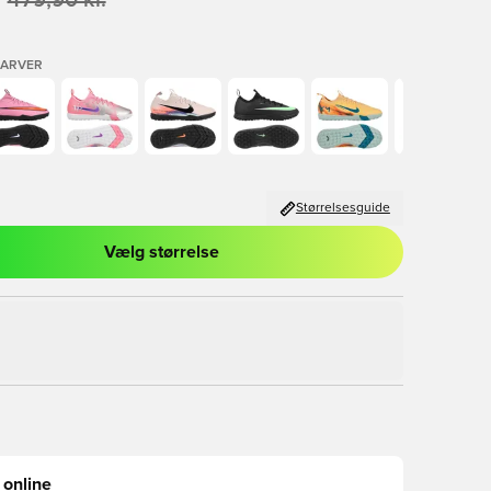
479,90 kr.
FARVER
Størrelsesguide
Vælg størrelse
l til at logge ind eller tilmelde dig som medlem
 online