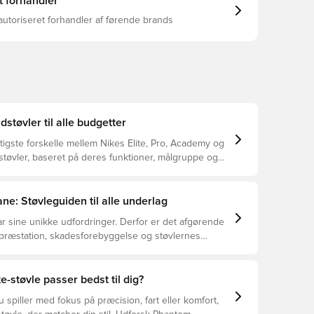
t forhandler
autoriseret forhandler af førende brands
dstøvler til alle budgetter
tigste forskelle mellem Nikes Elite, Pro, Academy og
støvler, baseret på deres funktioner, målgruppe og
ne: Støvleguiden til alle underlag
r sine unikke udfordringer. Derfor er det afgørende
 præstation, skadesforebyggelse og støvlernes
 vælger de rette støvler til underlaget, du spiller på.
r at se, hvilke støvler der er det bedste valg til de
yper underlag.
e-støvle passer bedst til dig?
spiller med fokus på præcision, fart eller komfort,