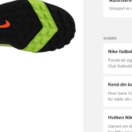
Autorisere
Unisport er 
GUIDES
Nike fodbol
Forstå de vig
Club fodbold
prisklasser.
Kend din ba
Hver bane ha
for både din
levetid, at du
Læs videre fo
forskellige t
Hvilken Nik
Uanset om du 