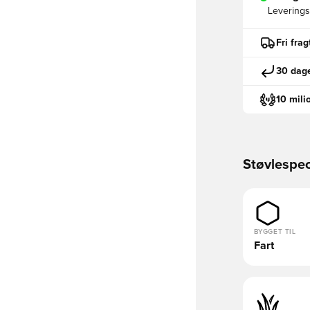
Leveringst
Fri fra
30 dage
10 mili
Støvlespec
BYGGET TIL
Fart