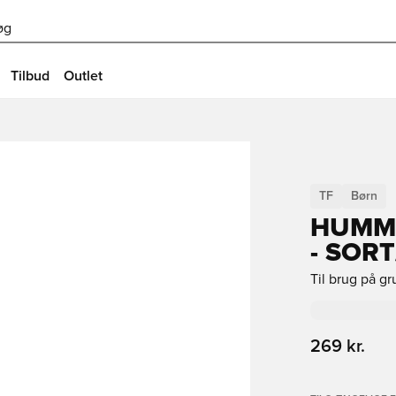
øg
Tilbud
Outlet
TF
Børn
HUMME
- SOR
Til brug på g
269 kr.