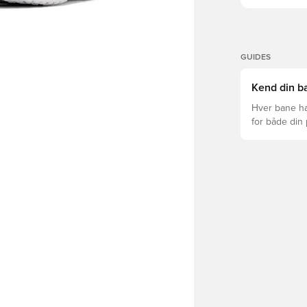
GUIDES
Kend din ba
Hver bane ha
for både din
levetid, at du
Læs videre fo
forskellige t