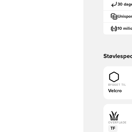
30 dage
Unispor
10 mili
Støvlespec
BYGGET TIL
Velcro
OVERFLADE
TF