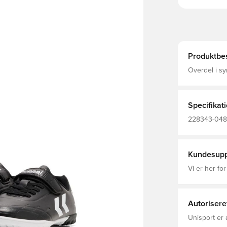
Produktbes
Overdel i sy
med godt gre
Dette er en 
brug på kun
Specifikat
228343-0480
Fodboldstøvle
Velcro
Kundesupp
Vi er her for
Autorisere
Unisport er 