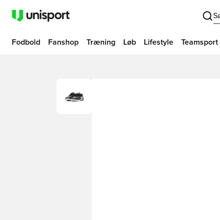
S
Fodbold
Fanshop
Træning
Løb
Lifestyle
Teamsport