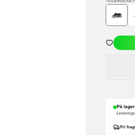
TILGÆNGELIGE 
Åbner en Moda
På lager
Leveringst
Fri fra