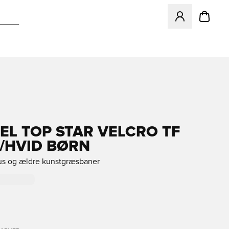
Åbner en Modal ti
L TOP STAR VELCRO TF
T/HVID BØRN
rus og ældre kunstgræsbaner