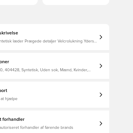
krivelse
ntetisk læder Prægede detaljer Velcrolukning Ydersål
b Letvægtsdesign Klipbar velcro Elastisk snøre
sko med en TF-ydersål, hvilket gør den velegnet til
stige underlag såsom kunstgræs og grusbaner.
ioner
, 404428, Syntetisk, Uden sok, Mænd, Kvinder,
r, Børn, Basic, Turf (TF), Sort, Top Star, Hummel,
ort
 at hjælpe
t forhandler
autoriseret forhandler af førende brands