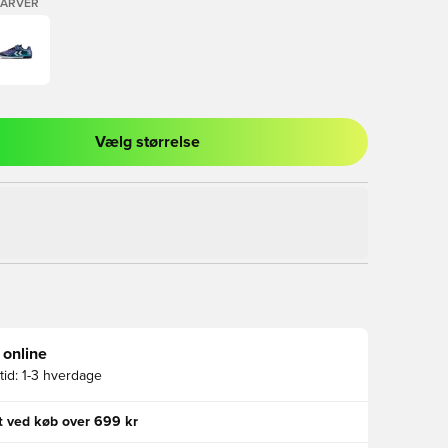
FARVER
Vælg størrelse
l til at logge ind eller tilmelde dig som medlem
 online
id:
1-3 hverdage
gt ved køb over 699 kr