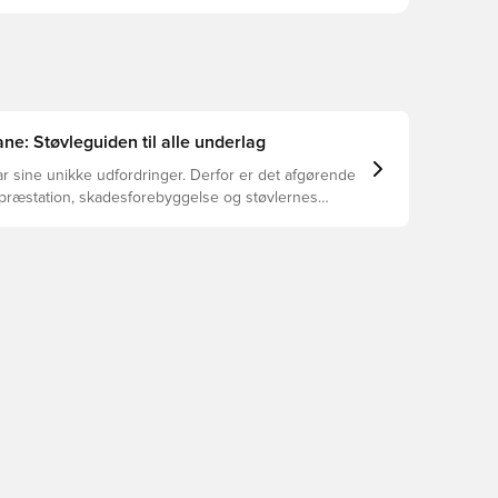
ne: Støvleguiden til alle underlag
r sine unikke udfordringer. Derfor er det afgørende
 præstation, skadesforebyggelse og støvlernes
 vælger de rette støvler til underlaget, du spiller på.
r at se, hvilke støvler der er det bedste valg til de
yper underlag.