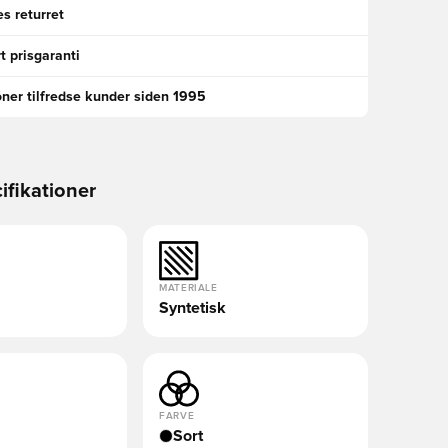
s returret
t prisgaranti
oner tilfredse kunder siden 1995
ifikationer
MATERIALE
Syntetisk
FARVE
Sort