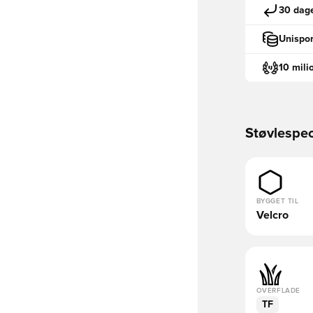
30 dage
Unispor
10 mili
Støvlespec
BYGGET TIL
Velcro
OVERFLADE
TF