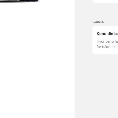
GUIDES
Kend din ba
Hver bane ha
for både din
levetid, at du
Læs videre fo
forskellige t