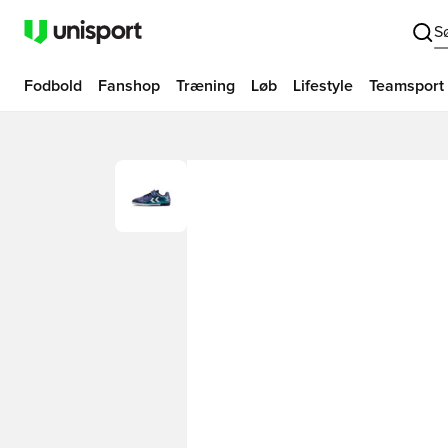
S
Fodbold
Fanshop
Træning
Løb
Lifestyle
Teamsport