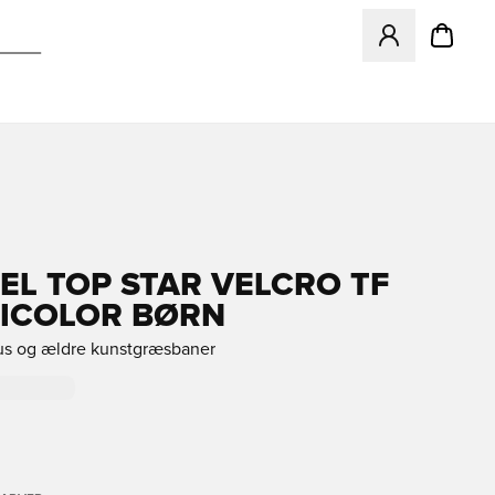
Åbner en Modal ti
L TOP STAR VELCRO TF
TICOLOR BØRN
rus og ældre kunstgræsbaner