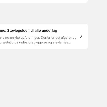
ne: Støvleguiden til alle underlag
r sine unikke udfordringer. Derfor er det afgørende
 præstation, skadesforebyggelse og støvlernes
 vælger de rette støvler til underlaget, du spiller på.
r at se, hvilke støvler der er det bedste valg til de
yper underlag.