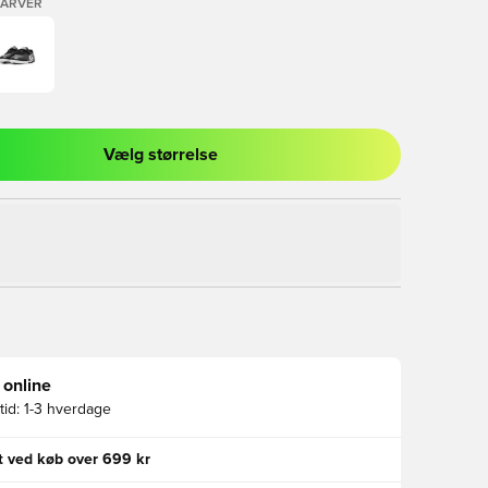
FARVER
Vælg størrelse
l til at logge ind eller tilmelde dig som medlem
 online
id:
1-3 hverdage
gt ved køb over 699 kr