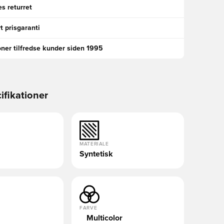
s returret
t prisgaranti
oner tilfredse kunder siden 1995
ifikationer
MATERIALE
Syntetisk
FARVE
Multicolor