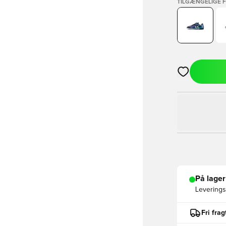
TILGÆNGELIGE 
Åbner en Moda
På lager
Leveringst
Fri fra