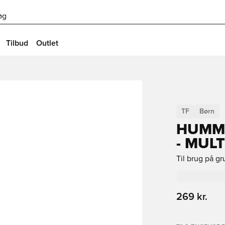
øg
Tilbud
Outlet
TF
Børn
HUMME
- MUL
Til brug på g
269 kr.