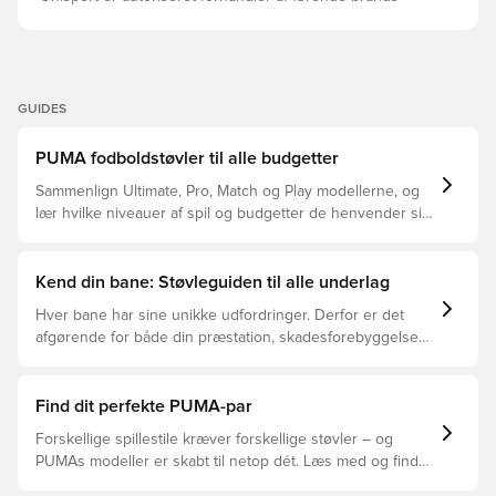
GUIDES
PUMA fodboldstøvler til alle budgetter
Sammenlign Ultimate, Pro, Match og Play modellerne, og
lær hvilke niveauer af spil og budgetter de henvender sig
til.
Kend din bane: Støvleguiden til alle underlag
Hver bane har sine unikke udfordringer. Derfor er det
afgørende for både din præstation, skadesforebyggelse
og støvlernes levetid, at du vælger de rette støvler til
underlaget, du spiller på. Læs videre for at se, hvilke
støvler der er det bedste valg til de forskellige typer
Find dit perfekte PUMA-par
underlag.
Forskellige spillestile kræver forskellige støvler – og
PUMAs modeller er skabt til netop dét. Læs med og find
ud af, om PUMA FUTURE, ULTRA eller KING passer bedst