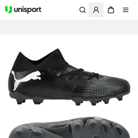
Åbner en Modal til at logge 