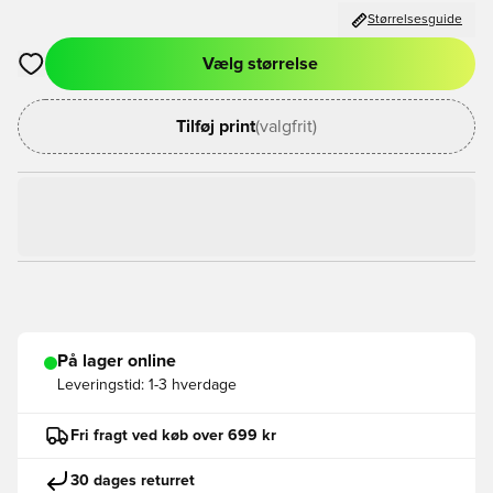
Størrelsesguide
Vælg størrelse
Åbner en Modal til at logge ind eller tilmelde dig som medlem
Tilføj print
(valgfrit)
På lager online
Leveringstid:
1-3 hverdage
Fri fragt ved køb over 699 kr
30 dages returret