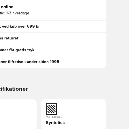
 online
id:
1-3 hverdage
gt ved køb over 699 kr
s returret
er får gratis tryk
oner tilfredse kunder siden 1995
ifikationer
MATERIALE
Syntetisk