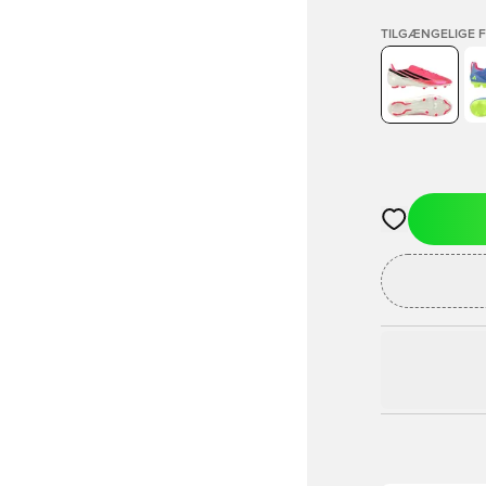
TILGÆNGELIGE 
Åbner en Moda