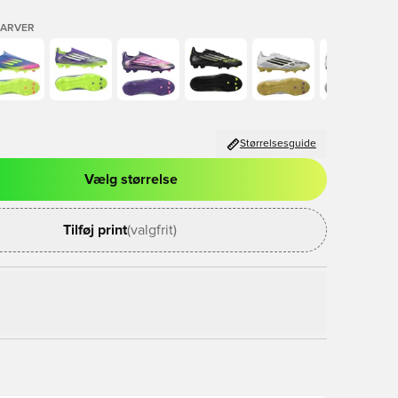
FARVER
Størrelsesguide
Vælg størrelse
l til at logge ind eller tilmelde dig som medlem
Tilføj print
(valgfrit)