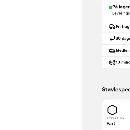
På lager
Leveringst
Fri fra
30 dage
Medlemm
10 mili
Støvlespec
BYGGET TIL
Fart