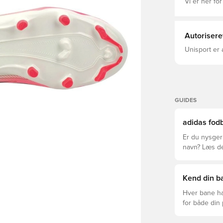
knopper, der
Vi er her for
for at spille
mønsterlinje
designelemen
fodboldhelte
Autorisere
kombinerer innova
Snørebånd Ha
Unisport er 
materiale SP
mesh Ikke-af
36)
GUIDES
adidas fodb
Er du nysgerr
navn? Læs den
League og Cl
Kend din ba
Hver bane ha
for både din
levetid, at du