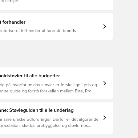
 giver jævn trykfordeling, og giver dit barn mulighed
 at hjælpe
 med lethed på tørt, naturligt græs. Sprintgrid 2D-
rne udgør et visuelt højdepunkt og emulerer
tet fra topprisklasser.Lad dit barn spejle sine
 med disse stilfulde støvler fra adidas, der
t forhandler
tion og ikonisk design. Almindelig pasform
loskin-overdel Indersål i tekstil Sål i syntetisk
autoriseret forhandler af førende brands
RINTGRID 2D-linjer Specialkonstrueret Haloskin+-
tagelige knopper adidas 3-Stripes Vægt: 136 g (str.
oldstøvler til alle budgetter
ig på, hvorfor adidas støvler er forskellige i pris og
ne guide og forstå forskellen mellem Elite, Pro,
ub.
ne: Støvleguiden til alle underlag
r sine unikke udfordringer. Derfor er det afgørende
 præstation, skadesforebyggelse og støvlernes
 vælger de rette støvler til underlaget, du spiller på.