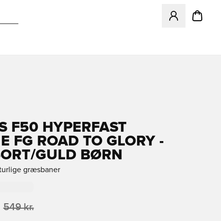
Åbner en Modal ti
S F50 HYPERFAST
E FG ROAD TO GLORY -
SORT/GULD BØRN
aturlige græsbaner
549 kr.