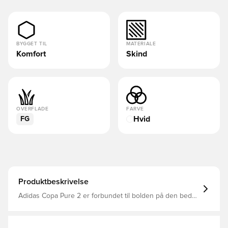
BYGGET TIL
MATERIALE
Komfort
Skind
OVERFLADE
FARVE
Hvid
FG
Produktbeskrivelse
Adidas Copa Pure 2 er forbundet til bolden på den bedst
mulige måde, og så snart du tager disse fodboldstøvler
på, falder alt bare på plads Overdel i førsteklasses læder
med en revolutionerende quiltet Fusionskin forfod med