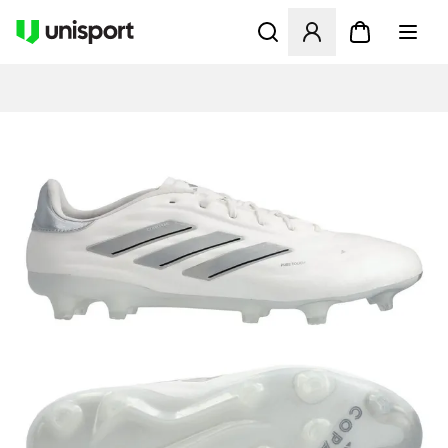
Åbner en Modal til at logge 