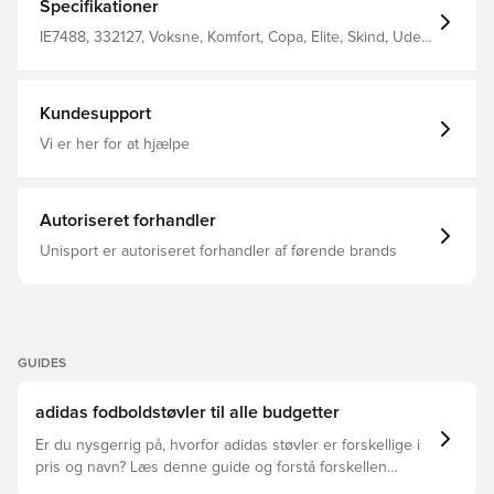
subtil mikrotekstur for optimal pasform, reduceret
Specifikationer
vandabsorption og øget komfort Overdel lavet af mindst
50% genbrugsmateriale, endnu et skridt mod en
IE7488, 332127, Voksne, Komfort, Copa, Elite, Skind, Uden
grønnere fremtid Den ultralette Torsionframe-ydersål
sok, adidas, Kvinder, Mænd, Fodboldstøvler, Bedst, Græs
giver acceleration, dynamisk trækkraft og rotation selv
(FG), Hvid, adidas Pearlized
ved tophastighed Med et klassisk adaptivt
snøringssystem FG knopper til naturgræsbaner.
Kundesupport
Vi er her for at hjælpe
Autoriseret forhandler
Unisport er autoriseret forhandler af førende brands
GUIDES
adidas fodboldstøvler til alle budgetter
Er du nysgerrig på, hvorfor adidas støvler er forskellige i
pris og navn? Læs denne guide og forstå forskellen
mellem Elite, Pro, League og Club.