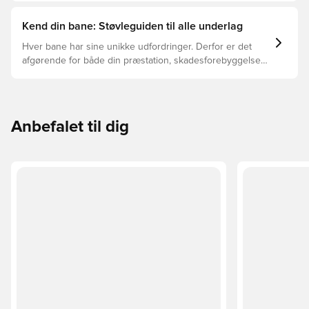
Kend din bane: Støvleguiden til alle underlag
Hver bane har sine unikke udfordringer. Derfor er det
afgørende for både din præstation, skadesforebyggelse
og støvlernes levetid, at du vælger de rette støvler til
underlaget, du spiller på. Læs videre for at se, hvilke
støvler der er det bedste valg til de forskellige typer
underlag.
Anbefalet til dig