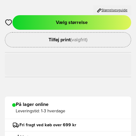
Størrelsesguide
Vælg størrelse
Åbner en Modal til at logge ind eller tilmelde dig som medlem
Tilføj print
(valgfrit)
På lager online
Leveringstid:
1-3 hverdage
Fri fragt ved køb over 699 kr