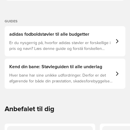
Fusionskin-overgang Anatomisk Formfit+ OrthoLite®-
indersål Pebax Comfort-ramme med let LX-base
Touchprint 3D-mikroaftryk på overlæderet Ikke-aftagelige
koniske knopper Vægt: 220 g
GUIDES
adidas fodboldstøvler til alle budgetter
Er du nysgerrig på, hvorfor adidas støvler er forskellige i
pris og navn? Læs denne guide og forstå forskellen
mellem Elite, Pro, League og Club.
Kend din bane: Støvleguiden til alle underlag
Hver bane har sine unikke udfordringer. Derfor er det
afgørende for både din præstation, skadesforebyggelse
og støvlernes levetid, at du vælger de rette støvler til
underlaget, du spiller på. Læs videre for at se, hvilke
støvler der er det bedste valg til de forskellige typer
underlag.
Anbefalet til dig