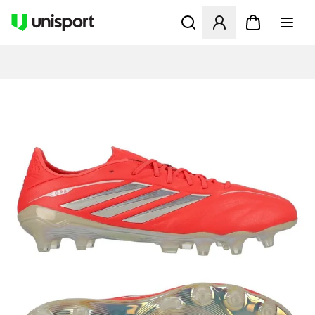
Åbner en Modal til at logge 