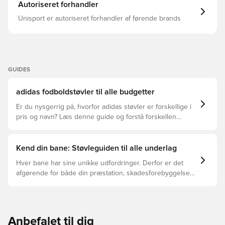
anatomiske Formfit+ OrthoLite®-indersål synergien
Autoriseret forhandler
mellem fod og støvle. Hos adidas er hver detalje
designet til at styrke din præstation og forbedre dit spil.
Unisport er autoriseret forhandler af førende brands
Almindelig pasform Snørelukning Syntetisk overdel med
Fusionskin-overgang Anatomisk Formfit+ OrthoLite®-
indersål Pebax Comfort-ramme med let LX-base
Touchprint 3D-mikroaftryk på overlæderet Ikke-aftagelige
koniske knopper Vægt: 220 g
GUIDES
adidas fodboldstøvler til alle budgetter
Er du nysgerrig på, hvorfor adidas støvler er forskellige i
pris og navn? Læs denne guide og forstå forskellen
mellem Elite, Pro, League og Club.
Kend din bane: Støvleguiden til alle underlag
Hver bane har sine unikke udfordringer. Derfor er det
afgørende for både din præstation, skadesforebyggelse
og støvlernes levetid, at du vælger de rette støvler til
underlaget, du spiller på. Læs videre for at se, hvilke
støvler der er det bedste valg til de forskellige typer
underlag.
Anbefalet til dig