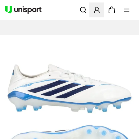
Åbner en Modal til at logge 