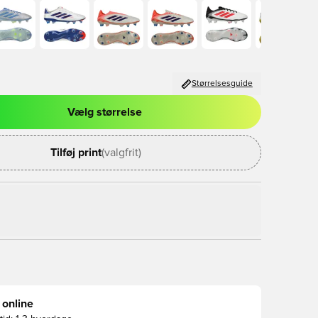
Størrelsesguide
Vælg størrelse
l til at logge ind eller tilmelde dig som medlem
Tilføj print
(valgfrit)
 online