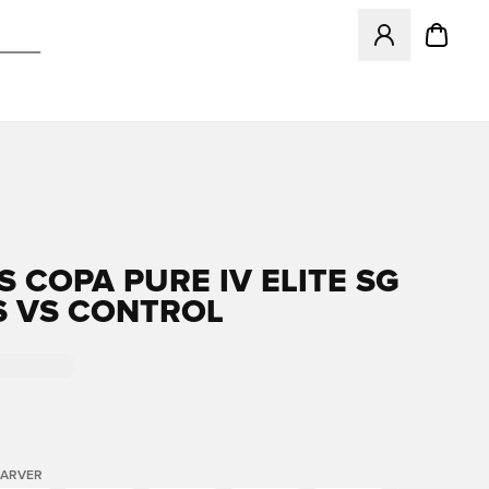
Åbner en Modal ti
S COPA PURE IV ELITE SG
 VS CONTROL
FARVER