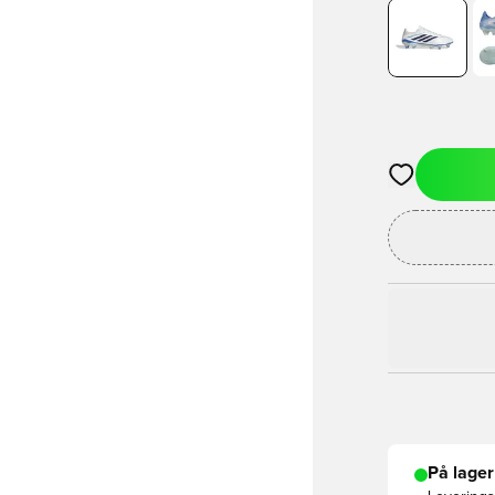
Åbner en Moda
På lager