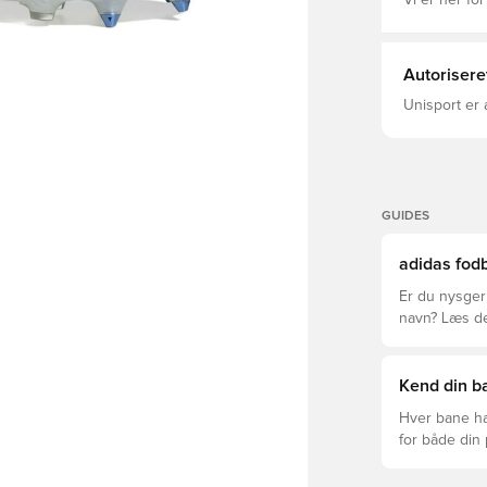
Vi er her for
Anatomisk O
ydersål til
pløs Vægt: 2
Autorisere
Unisport er 
GUIDES
adidas fodb
Er du nysgerr
navn? Læs den
League og Cl
Kend din ba
Hver bane ha
for både din
levetid, at du
Læs videre fo