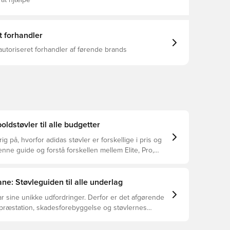
 at hjælpe
rtholite®-indersål Syntetisk COMFORT FRAME-
 blødt underlag TOUCHPRINT-forfodstekstur Flydende
52 g (UK 8.5)
t forhandler
autoriseret forhandler af førende brands
oldstøvler til alle budgetter
ig på, hvorfor adidas støvler er forskellige i pris og
ne guide og forstå forskellen mellem Elite, Pro,
ub.
ne: Støvleguiden til alle underlag
r sine unikke udfordringer. Derfor er det afgørende
 præstation, skadesforebyggelse og støvlernes
 vælger de rette støvler til underlaget, du spiller på.
r at se, hvilke støvler der er det bedste valg til de