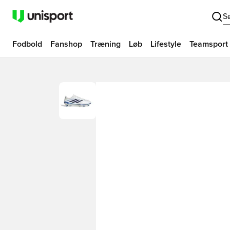
S
Fodbold
Fanshop
Træning
Løb
Lifestyle
Teamsport