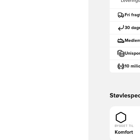
Leveringst
Fri fra
30 dage
Medlemm
Unispor
10 mili
Støvlespec
BYGGET TIL
Komfort