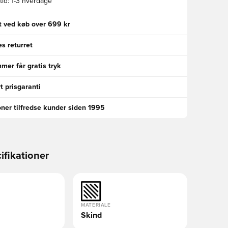
id:
1-3 hverdage
gt ved køb over 699 kr
s returret
er får gratis tryk
t prisgaranti
oner tilfredse kunder siden 1995
ifikationer
MATERIALE
Skind