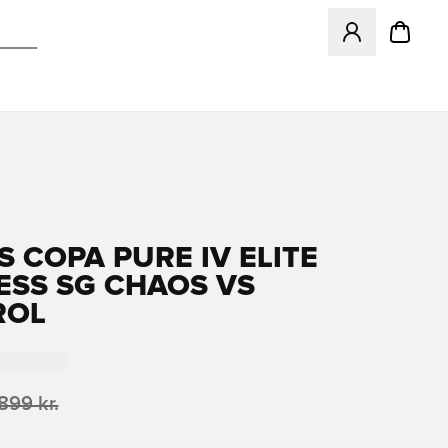
Åbner en Modal ti
S COPA PURE IV ELITE
ESS SG CHAOS VS
ROL
.899 kr.