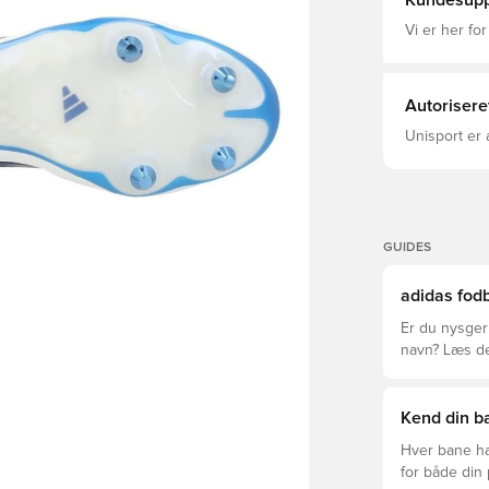
Kundesupp
med en ekstr
stabil, mens du
Vi er her for
pasform Snø
syntetisk ma
COMFORT FR
forfodsteks
Autorisere
Unisport er 
GUIDES
adidas fodb
Er du nysgerr
navn? Læs den
League og Cl
Kend din ba
Hver bane ha
for både din