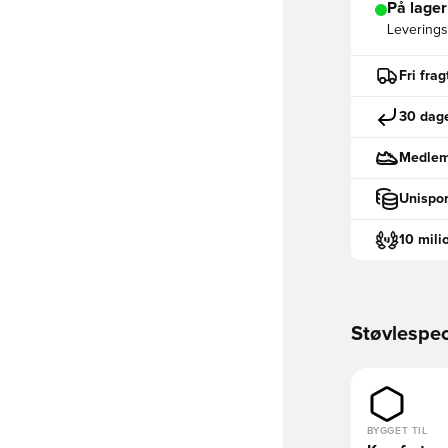
På lager
Leveringst
Fri fra
30 dage
Medlemm
Unispor
10 mili
Støvlespec
BYGGET TIL