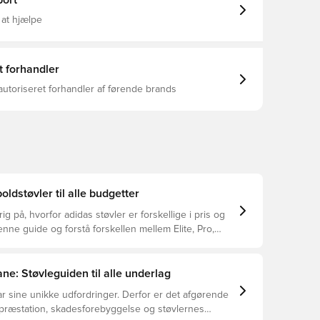
ort
a knop for forbedret trykfordeling med at holde dig
 styrer spillet på vådt naturgræs. Almindelig
 at hjælpe
reløs konstruktion FUSIONSKIN-overdel i læder og
teriale Anatomisk Ortholite®-indersål Syntetisk
AME-ydersål til blødt underlag TOUCHPRINT-
tur PRIMEKNIT-krave
t forhandler
autoriseret forhandler af førende brands
oldstøvler til alle budgetter
ig på, hvorfor adidas støvler er forskellige i pris og
ne guide og forstå forskellen mellem Elite, Pro,
ub.
ne: Støvleguiden til alle underlag
r sine unikke udfordringer. Derfor er det afgørende
 præstation, skadesforebyggelse og støvlernes