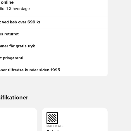
 online
id:
1-3 hverdage
gt ved køb over 699 kr
s returret
er får gratis tryk
t prisgaranti
oner tilfredse kunder siden 1995
ifikationer
MATERIALE