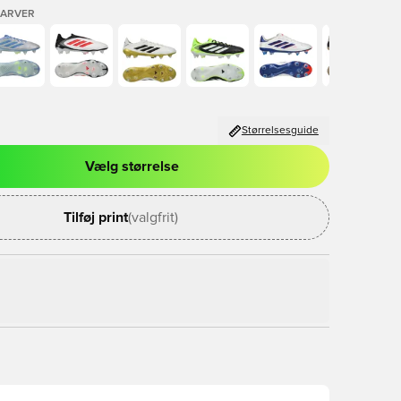
FARVER
Størrelsesguide
Vælg størrelse
l til at logge ind eller tilmelde dig som medlem
Tilføj print
(valgfrit)