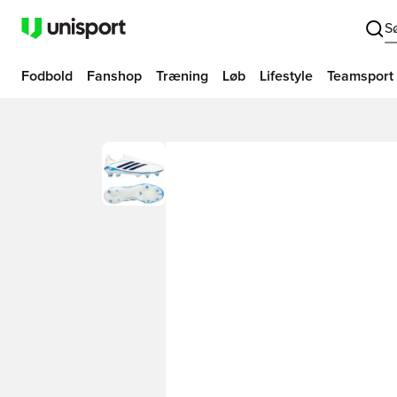
S
Fodbold
Fanshop
Træning
Løb
Lifestyle
Teamsport