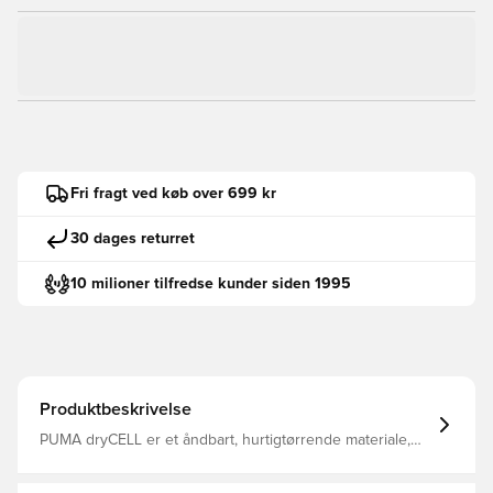
Fri fragt ved køb over 699 kr
30 dages returret
10 milioner tilfredse kunder siden 1995
Produktbeskrivelse
PUMA dryCELL er et åndbart, hurtigtørrende materiale,
der leder sved og fugt væk fra kroppen, så du altid
holdes tør og komfortabel Regular fit Fremstillet i 100%