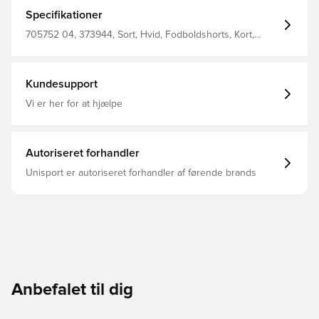
polyester
Specifikationer
705752 04, 373944, Sort, Hvid, Fodboldshorts, Kort,
PUMA, Mænd, Voksne, Main Material 1: 100 Polyester
Recycled - Interlock - 140.00 G/M² - Piece Dyed -
Chemical- Wicking (Bio-Based) - Drycell (Fun/001)
Kundesupport
Vi er her for at hjælpe
Autoriseret forhandler
Unisport er autoriseret forhandler af førende brands
Anbefalet til dig