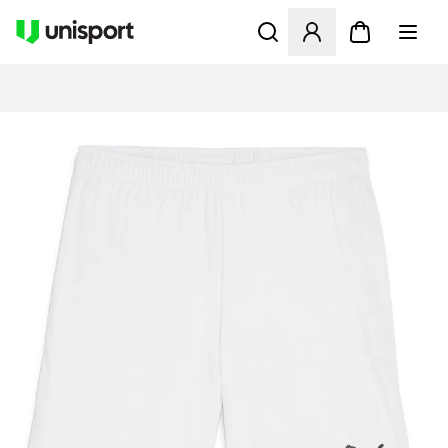
Åbner en Modal til at logge 