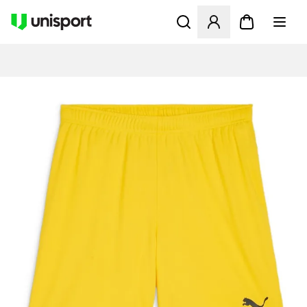
Åbner en Modal til at logge 