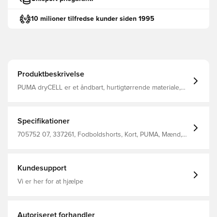
10 milioner tilfredse kunder siden 1995
Produktbeskrivelse
PUMA dryCELL er et åndbart, hurtigtørrende materiale,
der leder sved og fugt væk fra kroppen, så du altid
holdes tør og komfortabel Regular fit Fremstillet i 100%
polyester
Specifikationer
705752 07, 337261, Fodboldshorts, Kort, PUMA, Mænd,
Voksne, Gul, Main Material 1: 100 Polyester Recycled -
Interlock - 140.00 G/M² - Piece Dyed - Chemical- Wicking
(Bio-Based) - Drycell (Fun/001)
Kundesupport
Vi er her for at hjælpe
Autoriseret forhandler