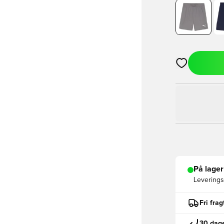
Åbner en Moda
På lager
Leveringst
Fri fra
30 dage