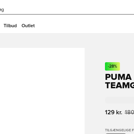
øg
Tilbud
Outlet
-
28
%
PUMA
TEAMG
129 kr.
180
TILGÆNGELIGE 