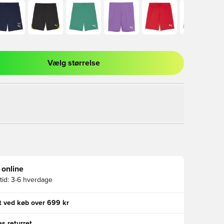
Vælg størrelse
l til at logge ind eller tilmelde dig som medlem
 online
id:
3-6 hverdage
gt ved køb over 699 kr
s returret