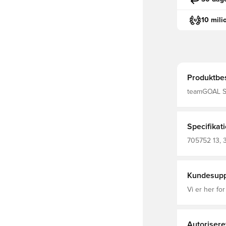
10 mili
Produktbes
teamGOAL Sh
Specifikat
705752 13, 
Main Material 1: 100 Polyester Recycled -
Piece Dyed -
Grå
Kundesupp
Vi er her for
Autorisere