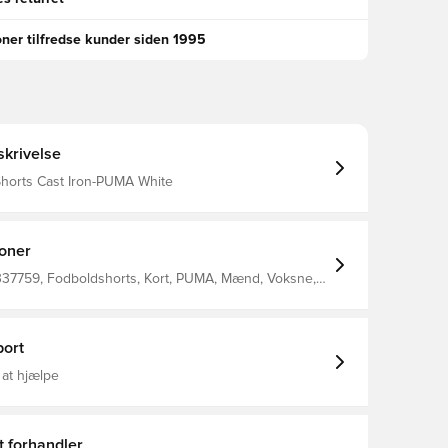
oner tilfredse kunder siden 1995
krivelse
orts Cast Iron-PUMA White
ioner
337759, Fodboldshorts, Kort, PUMA, Mænd, Voksne,
 Interlock - 140.00 G/M² -
 Chemical- Wicking (Bio-Based) - Drycell (Fun/001),
ort
 at hjælpe
t forhandler