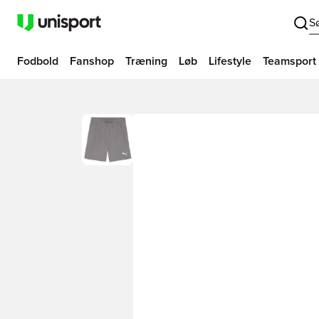
S
Fodbold
Fanshop
Træning
Løb
Lifestyle
Teamsport