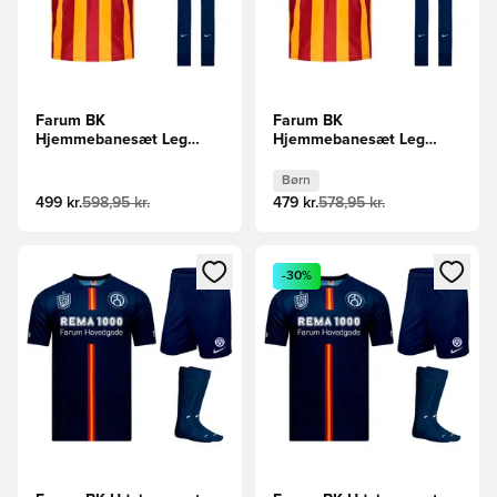
Farum BK
Farum BK
Hjemmebanesæt Leg
Hjemmebanesæt Leg
Sleeve
Sleeve Børn
Børn
499 kr.
598,95 kr.
479 kr.
578,95 kr.
Åbner en Modal til at logge ind eller tilmelde dig som medle
Åbner en Modal til at logge i
-30%