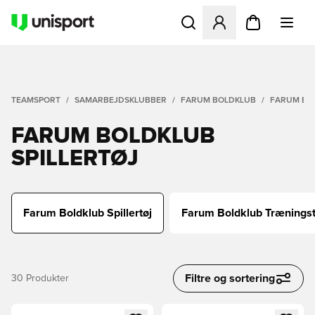
Åbner en Modal til at logge 
TEAMSPORT
SAMARBEJDSKLUBBER
FARUM BOLDKLUB
FARUM BOL
FARUM BOLDKLUB
SPILLERTØJ
Farum Boldklub Spillertøj
Farum Boldklub Træningst
Filtre og sortering
30
Produkter