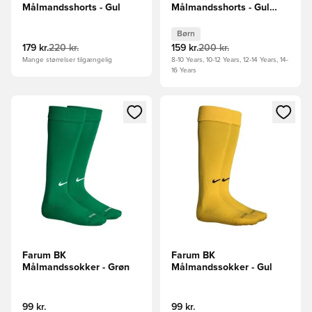
Målmandsshorts - Gul
Målmandsshorts - Gul
Børn
Børn
179 kr.
220 kr.
159 kr.
200 kr.
Mange størrelser tilgængelig
8-10 Years, 10-12 Years, 12-14 Years, 14-
16 Years
Åbner en Modal til at logge ind eller tilmelde dig som medle
Åbner en Modal til at logge i
Farum BK
Farum BK
Målmandssokker - Grøn
Målmandssokker - Gul
99 kr.
99 kr.