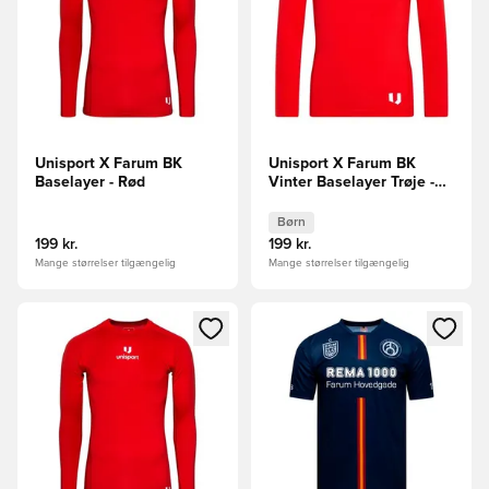
Unisport X Farum BK
Unisport X Farum BK
Baselayer - Rød
Vinter Baselayer Trøje -
Rød Børn
Børn
199 kr.
199 kr.
Mange størrelser tilgængelig
Mange størrelser tilgængelig
Åbner en Modal til at logge ind eller tilmelde dig som medle
Åbner en Modal til at logge i