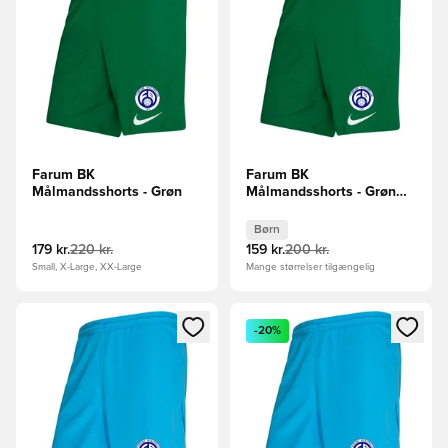
Farum BK
Farum BK
Målmandsshorts - Grøn
Målmandsshorts - Grøn
Børn
Børn
179 kr.
220 kr.
159 kr.
200 kr.
Small, X-Large, XX-Large
Mange størrelser tilgængelig
Åbner en Modal til at logge ind eller tilmelde dig som medle
Åbner en Modal til at logge i
-20%