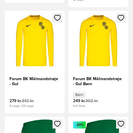
Åbner en Modal til at logge ind eller tilmelde dig som medle
Åbner en Modal til at logge i
Farum BK Målmandstrøje
Farum BK Målmandstrøje
- Gul
- Gul Børn
Børn
279 kr.
342 kr.
249 kr.
302 kr.
X-Large, XX-Large
6-8 Years
Åbner en Modal til at logge ind eller tilmelde dig som medle
Åbner en Modal til at logge i
-20%