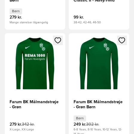
Børn
Classic II - Navy/Hvid
Børn
279 kr.
99 kr.
Mange størrelser tilgængelig
38-42, 42-46, 46-50
Åbner en Modal til at logge ind eller tilmelde dig som medle
Åbner en Modal til at logge i
Farum BK Målmandstrøje
Farum BK Målmandstrøje
- Grøn
- Grøn Børn
Børn
279 kr.
342 kr.
249 kr.
302 kr.
X-Large, XX-Large
6-8 Years, 8-10 Years, 10-12 Years, 12-
14 Years