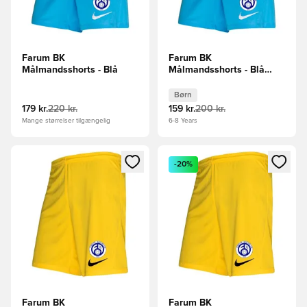
Farum BK
Farum BK
Målmandsshorts - Blå
Målmandsshorts - Blå
Børn
Børn
179 kr.
220 kr.
159 kr.
200 kr.
Mange størrelser tilgængelig
6-8 Years
Åbner en Modal til at logge ind eller tilmelde dig som medle
Åbner en Modal til at logge i
-20%
Farum BK
Farum BK