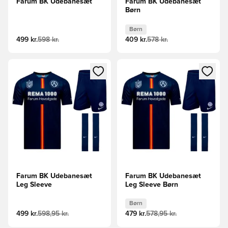
Farum BK Udebanesæt
Farum BK Udebanesæt
Børn
Børn
499 kr.
598 kr.
409 kr.
578 kr.
Åbner en Modal til at logge ind eller tilmelde dig som medle
Åbner en Modal til at logge i
Farum BK Udebanesæt
Farum BK Udebanesæt
Leg Sleeve
Leg Sleeve Børn
Børn
499 kr.
598,95 kr.
479 kr.
578,95 kr.