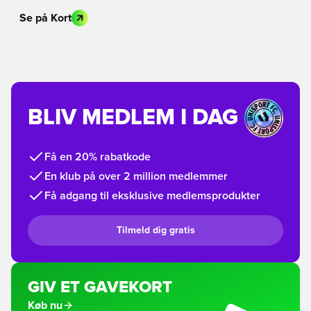
Se på Kort
BLIV MEDLEM I DAG
Få en 20% rabatkode
En klub på over 2 million medlemmer
Få adgang til eksklusive medlemsprodukter
Tilmeld dig gratis
GIV ET GAVEKORT
Køb nu