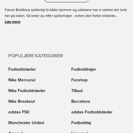
Farum Boldklub spillertøj til både hjemme og udebane har vi samlet det hele
her på siden. Så leder du efter spillertrøjer - enten den flotte stribede
hjemmebane trøje eller udebanetrøje, så finder du det lige her på siden. Vi
Læs mere
har det hele til Farum Boldklub samlet et sted, så du ikke behøver lede flere
forskellige steder. Der er både til børn og voksne, og Unisport har altid god
service og hurtig levering.
POPULÆRE KATEGORIER
Fodboldstøvler
Fodboldtrøjer
Nike Mercurial
Fanshop
Nike Fodboldstøvler
Tilbud
Nike Breakout
Barcelona
adidas F50
adidas Fodboldstøvler
Manchester United
Fodboldtøj