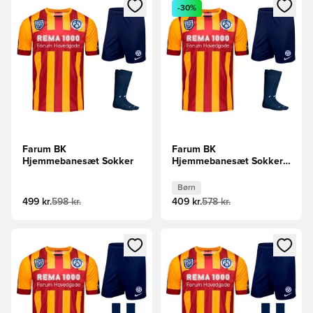
Åbner en Modal til at logge ind eller tilmelde dig som medle
Åbner en Modal til at logge i
-30%
Farum BK
Farum BK
Hjemmebanesæt Sokker
Hjemmebanesæt Sokker
Børn
Børn
499 kr.
598 kr.
409 kr.
578 kr.
Åbner en Modal til at logge ind eller tilmelde dig som medle
Åbner en Modal til at logge i