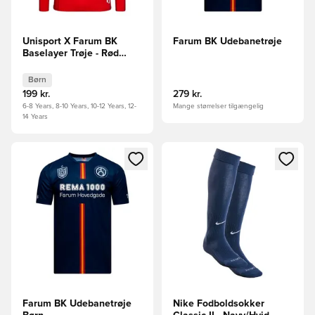
Unisport X Farum BK
Farum BK Udebanetrøje
Baselayer Trøje - Rød
Børn
Børn
199 kr.
279 kr.
6-8 Years, 8-10 Years, 10-12 Years, 12-
Mange størrelser tilgængelig
14 Years
Åbner en Modal til at logge ind eller tilmelde dig som medle
Åbner en Modal til at logge i
Farum BK Udebanetrøje
Nike Fodboldsokker