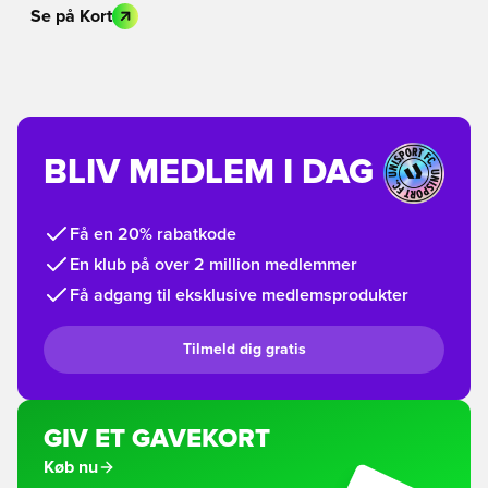
Se på Kort
BLIV MEDLEM I DAG
Få en 20% rabatkode
En klub på over 2 million medlemmer
Få adgang til eksklusive medlemsprodukter
Tilmeld dig gratis
GIV ET GAVEKORT
Køb nu