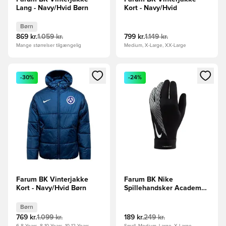
Lang - Navy/Hvid Børn
Kort - Navy/Hvid
Børn
869 kr.
1.059 kr.
799 kr.
1.149 kr.
Mange størrelser tilgængelig
Medium, X-Large, XX-Large
Åbner en Modal til at logge ind eller tilmelde dig som medle
Åbner en Modal til at logge i
-30%
-24%
Farum BK Vinterjakke
Farum BK Nike
Kort - Navy/Hvid Børn
Spillehandsker Academy
Therma-FIT Winter
Warrior - Sort/Hvid
Børn
769 kr.
1.099 kr.
189 kr.
249 kr.
6-8 Years, 8-10 Years, 10-12 Years
Small, Medium, Large, X-Large