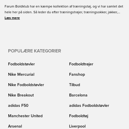
Farum Boldklub har en kæmpe kollektion af træningstøj, og vi har samlet det
hele her på siden. Så leder du efter træningstrøjer, træningsokker, jakker,
shorts eller meget mere, så finder du det lige her på siden. Vi har det hele til
Læs mere
Farum Boldklub samlet et sted, så du ikke behøver lede flere forskellige
steder. Der er både til børn og voksne, og Unisport har altid god service og
hurtig levering.
POPULÆRE KATEGORIER
Fodboldstøvler
Fodboldtrøjer
Nike Mercurial
Fanshop
Nike Fodboldstøvler
Tilbud
Nike Breakout
Barcelona
adidas F50
adidas Fodboldstøvler
Manchester United
Fodboldtøj
Arsenal
Liverpool