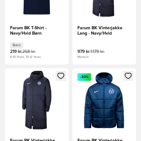
Farum BK T-Shirt -
Farum BK Vinterjakke
Navy/Hvid Børn
Lang - Navy/Hvid
Børn
219 kr.
268 kr.
979 kr.
1.179 kr.
8-10 Years, 10-12 Years
Medium
Åbner en Modal til at logge ind eller tilmelde dig som medle
Åbner en Modal til at logge i
-30%
Farum BK Vinterjakke
Farum BK Vinterjakke