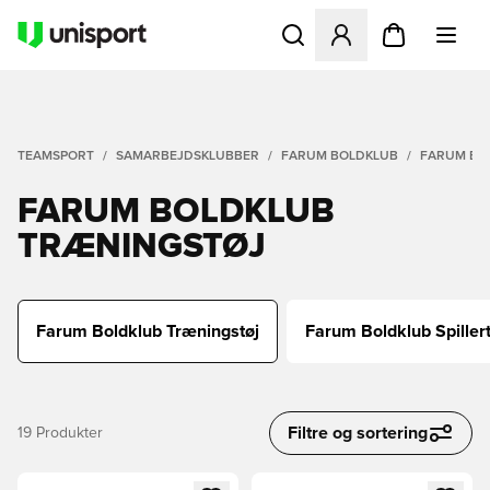
Åbner en Modal til at logge 
TEAMSPORT
SAMARBEJDSKLUBBER
FARUM BOLDKLUB
FARUM BO
FARUM BOLDKLUB
TRÆNINGSTØJ
Farum Boldklub Træningstøj
Farum Boldklub Spillert
Filtre og sortering
19
Produkter