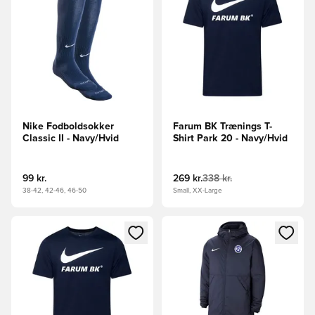
Nike Fodboldsokker
Farum BK Trænings T-
Classic II - Navy/Hvid
Shirt Park 20 - Navy/Hvid
99 kr.
269 kr.
338 kr.
38-42, 42-46, 46-50
Small, XX-Large
Åbner en Modal til at logge ind eller tilmelde dig som medle
Åbner en Modal til at logge i