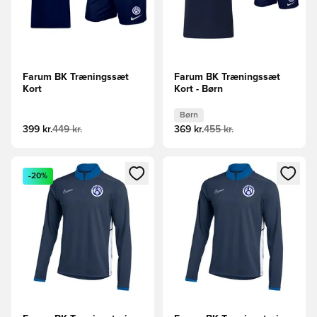
Farum BK Træningssæt
Farum BK Træningssæt
Kort
Kort - Børn
Børn
399 kr.
449 kr.
369 kr.
455 kr.
Åbner en Modal til at logge ind eller tilmelde dig som medle
Åbner en Modal til at logge i
-20%