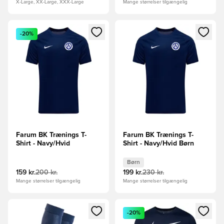
X-Large, XX-Large, XXX-Large
Mange størrelser tilgængelig
Åbner en Modal til at logge ind eller tilmelde dig som medle
Åbner en Modal til at logge i
-20%
Farum BK Trænings T-
Farum BK Trænings T-
Shirt - Navy/Hvid
Shirt - Navy/Hvid Børn
Børn
159 kr.
200 kr.
199 kr.
230 kr.
Mange størrelser tilgængelig
Mange størrelser tilgængelig
Åbner en Modal til at logge ind eller tilmelde dig som medle
Åbner en Modal til at logge i
-20%