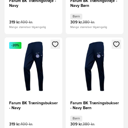
Farum BK Træningstrøje -
Farum BK Træningstrøje -
Navy
Navy Børn
Børn
319 kr.
400 kr.
309 kr.
380 kr.
Mange størrelser tilgængelig
Mange størrelser tilgængelig
Åbner en Modal til at logge ind eller tilmelde dig som medle
Åbner en Modal til at logge i
-20%
Farum BK Træningsbukser
Farum BK Træningsbukser
- Navy
- Navy Børn
Børn
319 kr.
400 kr.
309 kr.
380 kr.