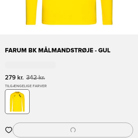
FARUM BK MÅLMANDSTRØJE - GUL
279 kr.
342 kr.
TILGÆNGELIGE FARVER
Åbner en Modal til at logge ind eller tilmelde dig som medlem