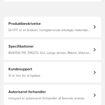
Produktbeskrivelse
Dri-FIT er et åndbart, hurtigtørrende letvægts materiale,
der leder fugt væk fra kroppen, så du altid holdes tør,
komfortabel og fokuseret Mesh panelet på ryggen tilføjer
ventilation samt en øget åndbarhed Slim fit Fremstillet i
100% polyester.
Specifikationer
BV6706-719, 395272, Gul, Lange ærmer, Mænd, Voksne,
Fantrøjer, Nike, Fodboldtrøjer, This Product Is Made With
100% Recycled Polyester Fibers
Kundesupport
Vi er her for at hjælpe
Autoriseret forhandler
Unisport er autoriseret forhandler af førende brands