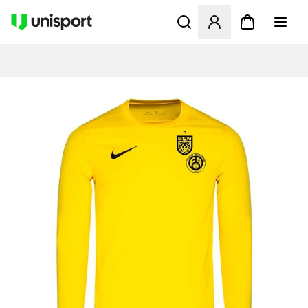
Åbner en Modal til at logge 