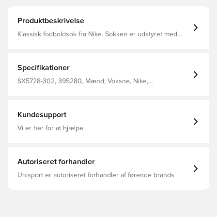
Produktbeskrivelse
Klassisk fodboldsok fra Nike. Sokken er udstyret med
Nike Dri-FIT, som betyder at de har en ventilerende og
præstations-fremmende effekt.
Specifikationer
SX5728-302, 395280, Mænd, Voksne, Nike,
Fodboldsokker, Grøn, Hvid, 100% Textile
Kundesupport
Vi er her for at hjælpe
Autoriseret forhandler
Unisport er autoriseret forhandler af førende brands