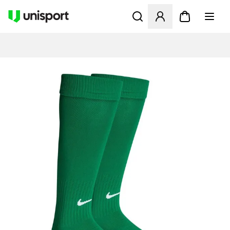
Åbner en Modal til at logge 