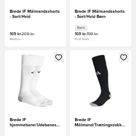
Brede IF Målmandsshorts
Brede IF Målmandsshorts
- Sort/Hvid
- Sort/Hvid Børn
Børn
169 kr.
209 kr.
169 kr.
199 kr.
Medium
10-12 Years
Åbner en Modal til at logge ind eller tilmelde dig som medle
Åbner en Modal til at logge i
Brede IF
Brede IF
hjemmebane/Udebanesokker
Målmand/Træningssokker
- Hvid/Sort
- Sort