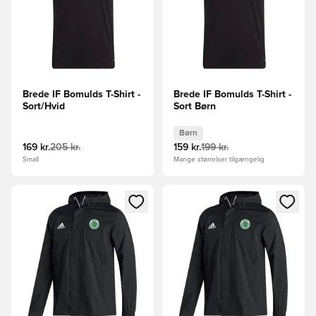
Brede IF Bomulds T-Shirt -
Brede IF Bomulds T-Shirt -
Sort/Hvid
Sort Børn
Børn
169 kr.
205 kr.
159 kr.
199 kr.
Small
Mange størrelser tilgængelig
Åbner en Modal til at logge ind eller tilmelde dig som medle
Åbner en Modal til at logge i