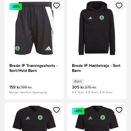
Åbner en Modal til at logge ind eller tilmelde dig som medle
Åbner en Modal til at logge i
-20%
Brede IF Træningsshorts -
Brede IF Hættetrøje - Sort
Sort/Hvid Børn
Børn
Børn
159 kr.
199 kr.
305 kr.
375 kr.
Mange størrelser tilgængelig
6-8 Years, 6-8 Years, 8-10 Years
Åbner en Modal til at logge ind eller tilmelde dig som medle
Åbner en Modal til at logge i
-20%