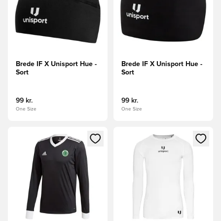
Brede IF X Unisport Hue -
Brede IF X Unisport Hue -
Sort
Sort
99 kr.
99 kr.
One Size
One Size
Åbner en Modal til at logge ind eller tilmelde dig som medle
Åbner en Modal til at logge i