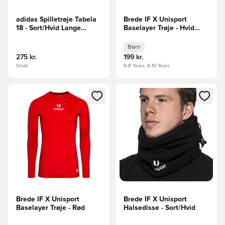
adidas Spilletrøje Tabela
Brede IF X Unisport
18 - Sort/Hvid Lange
Baselayer Trøje - Hvid
Ærmer
Børn
Børn
275 kr.
199 kr.
Small
6-8 Years, 8-10 Years
Åbner en Modal til at logge ind eller tilmelde dig som medle
Åbner en Modal til at logge i
Brede IF X Unisport
Brede IF X Unisport
Baselayer Trøje - Rød
Halsedisse - Sort/Hvid