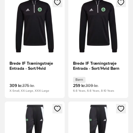
Åbner en Modal til at logge ind eller tilmelde dig som medle
Åbner en Modal til at logge i
Brede IF Træningstrøje
Brede IF Træningstrøje
Entrada - Sort/Hvid
Entrada - Sort/Hvid Børn
Børn
309 kr.
375 kr.
259 kr.
309 kr.
X-Small, XX-Large, XXX-Large
6-8 Years, 6-8 Years, 8-10 Years
Åbner en Modal til at logge ind eller tilmelde dig som medle
Åbner en Modal til at logge i