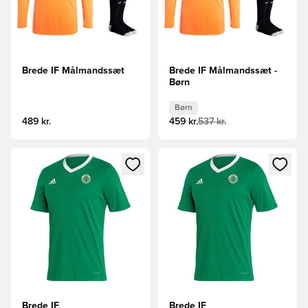
Brede IF Målmandssæt
Brede IF Målmandssæt -
Børn
Børn
489 kr.
459 kr.
537 kr.
Åbner en Modal til at logge ind eller tilmelde dig som medle
Åbner en Modal til at logge i
Brede IF
Brede IF