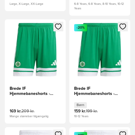
Large, X-Large, XX-Large
6-8 Years, 6-8 Years, 8-10 Years, 10-12
Years
Åbner en Modal til at logge ind eller tilmelde dig som medle
Åbner en Modal til at logge i
-20%
Brede IF
Brede IF
Hjemmebaneshorts -
Hjemmebaneshorts -
Grøn/Hvid
Grøn/Hvid Børn
Børn
169 kr.
209 kr.
159 kr.
199 kr.
Mange størrelser tilgængelig
10-12 Years
Åbner en Modal til at logge ind eller tilmelde dig som medle
Åbner en Modal til at logge i