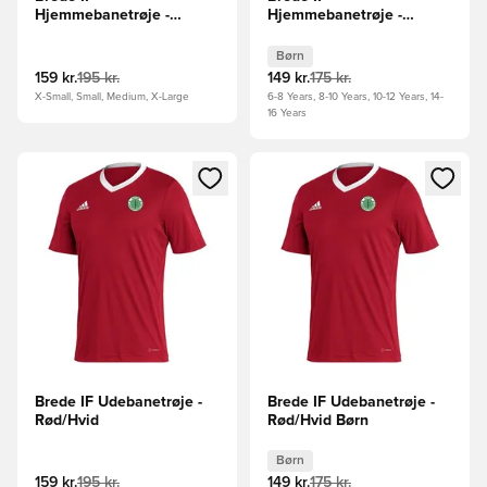
Hjemmebanetrøje -
Hjemmebanetrøje -
Grøn/Hvid
Grøn/Hvid Børn
Børn
159 kr.
195 kr.
149 kr.
175 kr.
X-Small, Small, Medium, X-Large
6-8 Years, 8-10 Years, 10-12 Years, 14-
16 Years
Åbner en Modal til at logge ind eller tilmelde dig som medle
Åbner en Modal til at logge i
Brede IF Udebanetrøje -
Brede IF Udebanetrøje -
Rød/Hvid
Rød/Hvid Børn
Børn
159 kr.
195 kr.
149 kr.
175 kr.