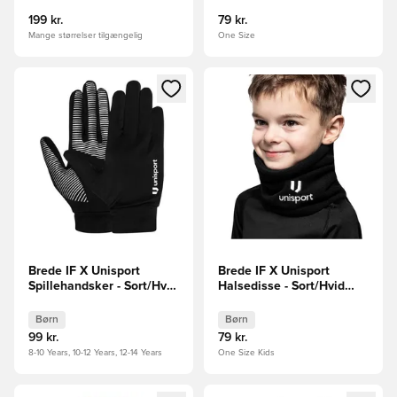
199 kr.
79 kr.
Mange størrelser tilgængelig
One Size
Åbner en Modal til at logge ind eller tilmelde dig som medle
Åbner en Modal til at logge i
Brede IF X Unisport
Brede IF X Unisport
Spillehandsker - Sort/Hvid
Halsedisse - Sort/Hvid
Børn
Børn
Børn
Børn
99 kr.
79 kr.
8-10 Years, 10-12 Years, 12-14 Years
One Size Kids