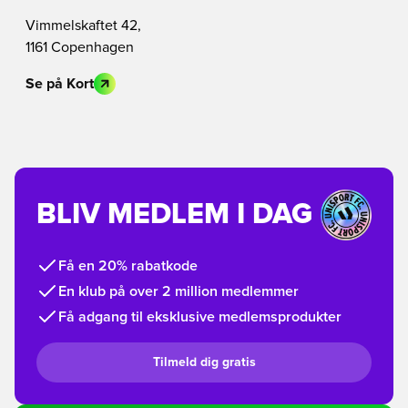
Vimmelskaftet 42,
1161 Copenhagen
Se på Kort
BLIV MEDLEM I DAG
Få en 20% rabatkode
En klub på over 2 million medlemmer
Få adgang til eksklusive medlemsprodukter
Tilmeld dig gratis