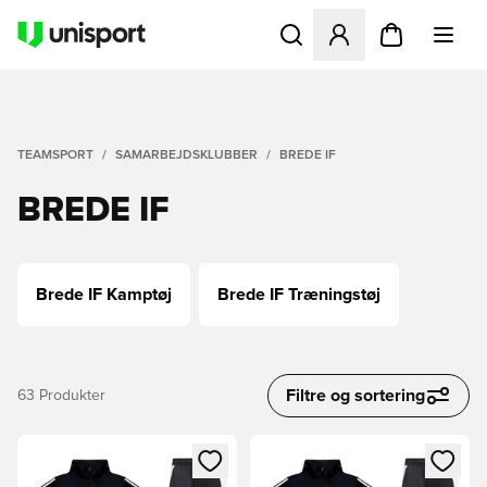
Åbner en Modal til at logge 
TEAMSPORT
SAMARBEJDSKLUBBER
BREDE IF
BREDE IF
Brede IF Kamptøj
Brede IF Træningstøj
Filtre og sortering
63
Produkter
Åbner en Modal til at logge ind eller tilmelde dig som medle
Åbner en Modal til at logge i