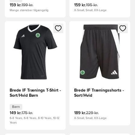
159 kr.
199 kr.
159 kr.
195 kr.
Mange størrelser tilgængelig
X-Small, Small, XX-Large
Åbner en Modal til at logge ind eller tilmelde dig som medle
Åbner en Modal til at logge i
Brede IF Trænings T-Shirt -
Brede IF Træningsshorts -
Sort/Hvid Børn
Sort/Hvid
Børn
149 kr.
175 kr.
189 kr.
229 kr.
6-8 Years, 6-8 Years, 8-10 Years, 10-12
X-Small, Small, XX-Large
Years