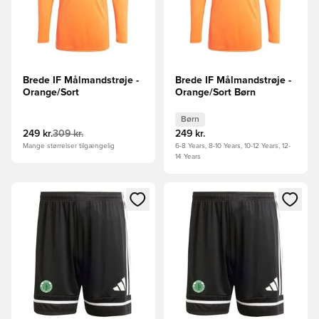
Brede IF Målmandstrøje -
Brede IF Målmandstrøje -
Orange/Sort
Orange/Sort Børn
Børn
249 kr.
309 kr.
249 kr.
Mange størrelser tilgængelig
6-8 Years, 8-10 Years, 10-12 Years, 12-
14 Years
Åbner en Modal til at logge ind eller tilmelde dig som medle
Åbner en Modal til at logge i