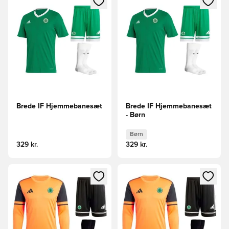
Brede IF Hjemmebanesæt
Brede IF Hjemmebanesæt
- Børn
Børn
329 kr.
329 kr.
Åbner en Modal til at logge ind eller tilmelde dig som medle
Åbner en Modal til at logge i