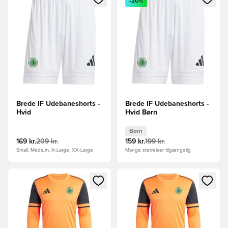
-20%
Brede IF Udebaneshorts -
Brede IF Udebaneshorts -
Hvid
Hvid Børn
Børn
169 kr.
209 kr.
159 kr.
199 kr.
Small, Medium, X-Large, XX-Large
Mange størrelser tilgængelig
Åbner en Modal til at logge ind eller tilmelde dig som medle
Åbner en Modal til at logge i