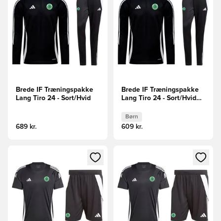
Brede IF Træningspakke
Brede IF Træningspakke
Lang Tiro 24 - Sort/Hvid
Lang Tiro 24 - Sort/Hvid
Børn
Børn
689 kr.
609 kr.
Åbner en Modal til at logge ind eller tilmelde dig som medle
Åbner en Modal til at logge i