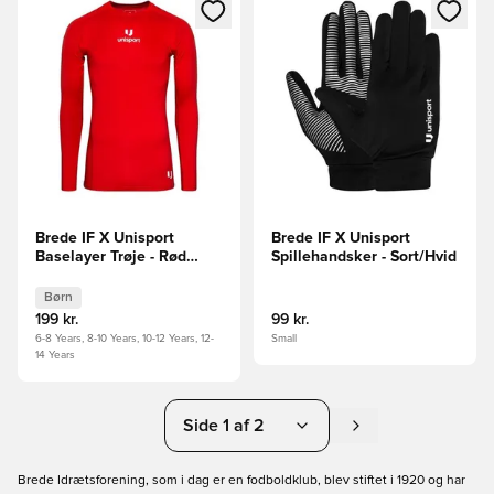
Åbner en Modal til at logge ind eller tilmelde dig som medle
Åbner en Modal til at logge i
Brede IF X Unisport
Brede IF X Unisport
Baselayer Trøje - Rød
Spillehandsker - Sort/Hvid
Børn
Børn
199 kr.
99 kr.
6-8 Years, 8-10 Years, 10-12 Years, 12-
Small
14 Years
Side 1 af 2
Brede Idrætsforening, som i dag er en fodboldklub, blev stiftet i 1920 og har