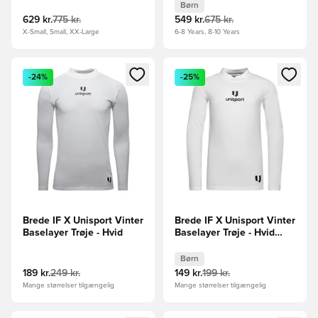
Børn
629 kr.
775 kr.
549 kr.
675 kr.
X-Small, Small, XX-Large
6-8 Years, 8-10 Years
Åbner en Modal til at logge ind eller tilmelde dig som medle
Åbner en Modal til at logge i
-24%
-25%
Brede IF X Unisport Vinter
Brede IF X Unisport Vinter
Baselayer Trøje - Hvid
Baselayer Trøje - Hvid
Børn
Børn
189 kr.
249 kr.
149 kr.
199 kr.
Mange størrelser tilgængelig
Mange størrelser tilgængelig