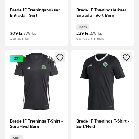
Brede IF Træningsbukser
Brede IF Træningsbukser
Entrada - Sort
Entrada - Sort Børn
Børn
309 kr.
375 kr.
229 kr.
275 kr.
X-Small, Small
6-8 Years, 6-8 Years
Åbner en Modal til at logge ind eller tilmelde dig som medle
Åbner en Modal til at logge i
-20%
Brede IF Trænings T-Shirt -
Brede IF Trænings T-Shirt -
Sort/Hvid Børn
Sort/Hvid
Børn