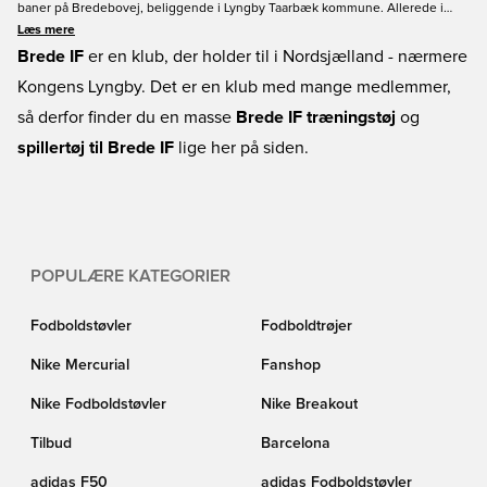
baner på Bredebovej, beliggende i Lyngby Taarbæk kommune. Allerede i
1937 sikrede Brede IF sig oprykning til den sjællandske oprykningsrække
Læs mere
efter en afgørende sejr mod Udby. Mikkel Beckmann har som
Brede IF
er en klub, der holder til i Nordsjælland - nærmere
ungsdomsspiller trukket de grøn- og hvidstribede trøjer over hovedet, så
Kongens Lyngby. Det er en klub med mange medlemmer,
klubben har bestemt bevist, at de kan lave talenter. Netop trøjerne og andet
så derfor finder du en masse
Brede IF træningstøj
og
træningstøj fra Brede IF finder du her på Unisport.
spillertøj til Brede IF
lige her på siden.
POPULÆRE KATEGORIER
Fodboldstøvler
Fodboldtrøjer
Nike Mercurial
Fanshop
Nike Fodboldstøvler
Nike Breakout
Tilbud
Barcelona
adidas F50
adidas Fodboldstøvler