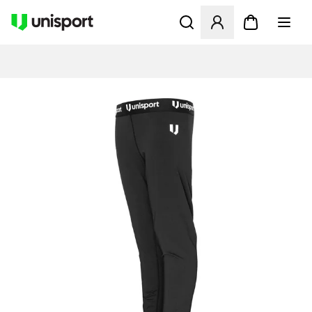
Åbner en Modal til at logge 