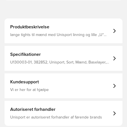
Produktbeskrivelse
lange tights til mænd med Unisport linning og lille „U“
logo ved venstre hofte 92% Polyester 8% elastan
Specifikationer
U130003-01, 382852, Unisport, Sort, Mænd, Baselayer,
Lang, Voksne
Kundesupport
Vi er her for at hjælpe
Autoriseret forhandler
Unisport er autoriseret forhandler af førende brands