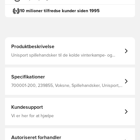
10 milioner tilfredse kunder siden 1995
Produktbeskrivelse
Unisport spillehandsker til de kolde vinterkampe- og
træninger Konstrueret med belægning på indersiden,
som giver et solidt greb på bolden ved indkast Logoet
samt den horisontale belægning er reflekterende, hvilket
gør at du sikkert og effektivt kan ses i mørket Designet
Specifikationer
med stilfuldt Unisport-logo på ydersiden Fremstillet i 85%
polyester og 15% elastan.
700001-200, 239855, Voksne, Spillehandsker, Unisport,
Mænd, Sort
Kundesupport
Vi er her for at hjælpe
Autoriseret forhandler