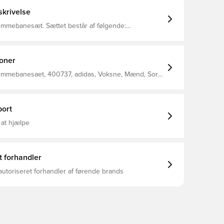
krivelse
. Sættet består af følgende:
røje, Hjemmebaneshorts &amp; Sokker.
røjen kommer med Unisport i nakken.
ioner
emmebanesaet, 400737, adidas, Voksne, Mænd, Sort,
, Lang, Sæt
ort
 at hjælpe
t forhandler
autoriseret forhandler af førende brands