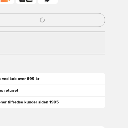
l til at logge ind eller tilmelde dig som medlem
gt ved køb over 699 kr
s returret
oner tilfredse kunder siden 1995