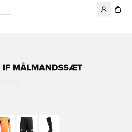
Åbner en Modal ti
 IF MÅLMANDSSÆT