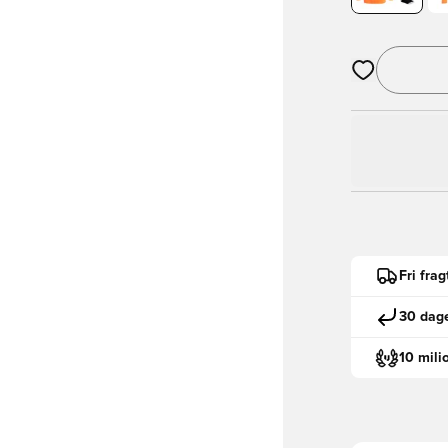
Åbner en Moda
Fri fra
30 dage
10 mili