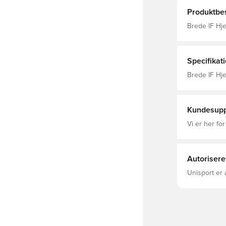
Produktbes
Brede IF Hjemmebanesæt
Hjemmebanet
Hjemmebanet
Specifikat
Brede IF Hj
Lange ærmer
Kundesupp
Vi er her for
Autorisere
Unisport er 