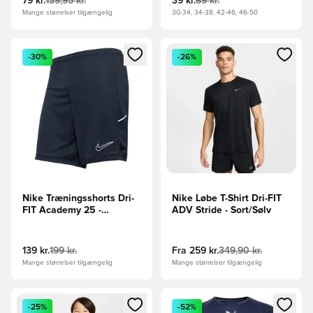
79 kr.
139,95 kr.
39 kr.
69 kr.
Mange størrelser tilgængelig
30-34, 34-38, 42-46, 46-50
Åbner en Modal til at logge ind eller tilmelde dig som medle
Åbner en Modal til at logge i
-30%
-26%
Nike Træningsshorts Dri-
Nike Løbe T-Shirt Dri-FIT
FIT Academy 25 -
ADV Stride - Sort/Sølv
Sort/Hvid
139 kr.
199 kr.
Fra
259 kr.
349,90 kr.
Mange størrelser tilgængelig
Mange størrelser tilgængelig
Åbner en Modal til at logge ind eller tilmelde dig som medle
Åbner en Modal til at logge i
-25%
-52%