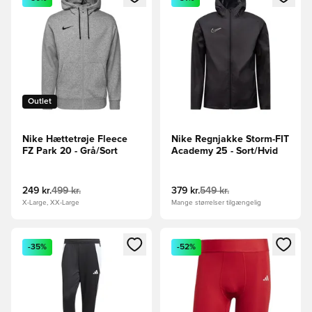
Outlet
Nike Hættetrøje Fleece
Nike Regnjakke Storm-FIT
FZ Park 20 - Grå/Sort
Academy 25 - Sort/Hvid
249 kr.
499 kr.
379 kr.
549 kr.
X-Large, XX-Large
Mange størrelser tilgængelig
Åbner en Modal til at logge ind eller tilmelde dig som medle
Åbner en Modal til at logge i
-35%
-52%