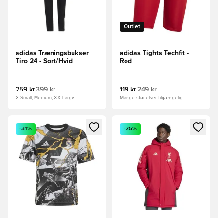
Outlet
adidas Træningsbukser
adidas Tights Techfit -
Tiro 24 - Sort/Hvid
Rød
259 kr.
399 kr.
119 kr.
249 kr.
X-Small, Medium, XX-Large
Mange størrelser tilgængelig
Åbner en Modal til at logge ind eller tilmelde dig som medle
Åbner en Modal til at logge i
-31%
-25%