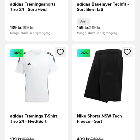
adidas Træningsshorts
adidas Baselayer Techfit -
Tiro 24 - Sort/Hvid
Sort Børn L/S
Børn
139 kr.
199 kr.
159 kr.
219 kr.
Mange størrelser tilgængelig
Mange størrelser tilgængelig
Åbner en Modal til at logge ind eller tilmelde dig som medle
Åbner en Modal til at logge i
-30%
-26%
adidas Trænings T-Shirt
Nike Shorts NSW Tech
Tiro 24 - Hvid/Sort
Fleece - Sort
139 kr.
199 kr.
409 kr.
549 kr.