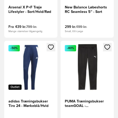
Arsenal X P+F Trøje
New Balance Løbeshorts
Lifestyler - Sort/Hvid/Rød
RC Seamless 5'' - Sort
Fra
439 kr.
799 kr.
299 kr.
499 kr.
Mange størrelser tilgængelig
Small, XX-Large
Åbner en Modal til at logge ind eller tilmelde dig som medle
Åbner en Modal til at logge i
-50%
-40%
Outlet
adidas Træningsbukser
PUMA Træningsbukser
Tiro 24 - Mørkeblå/Hvid
teamGOAL -
Sort/Hvid/Mørk grå