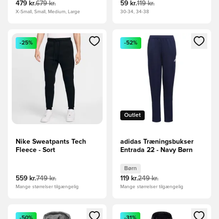
479 kr.
679 kr.
59 kr.
119 kr.
X-Small, Small, Medium, Large
30-34, 34-38
Åbner en Modal til at logge ind eller tilmelde dig som medle
Åbner en Modal til at logge i
-25%
-52%
Outlet
Nike Sweatpants Tech
adidas Træningsbukser
Fleece - Sort
Entrada 22 - Navy Børn
Børn
559 kr.
749 kr.
119 kr.
249 kr.
Mange størrelser tilgængelig
Mange størrelser tilgængelig
Åbner en Modal til at logge ind eller tilmelde dig som medle
Åbner en Modal til at logge i
-50%
-31%