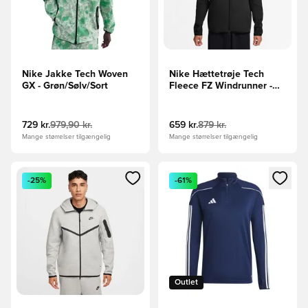
Nike Jakke Tech Woven
Nike Hættetrøje Tech
GX - Grøn/Sølv/Sort
Fleece FZ Windrunner -
Sort
729 kr.
979,90 kr.
659 kr.
879 kr.
Mange størrelser tilgængelig
Mange størrelser tilgængelig
Åbner en Modal til at logge ind eller tilmelde dig som medle
Åbner en Modal til at logge i
-25%
-61%
Outlet