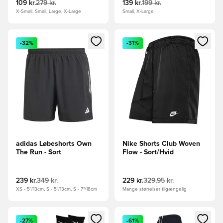
109 kr.
279 kr.
139 kr.
199 kr.
X-Small, Small, Large, X-Large
Small, X-Large
Åbner en Modal til at logge ind eller tilmelde dig som medle
Åbner en Modal til at logge i
-32%
-31%
adidas Løbeshorts Own
Nike Shorts Club Woven
The Run - Sort
Flow - Sort/Hvid
239 kr.
349 kr.
229 kr.
329,95 kr.
XS - 5"/13cm, S - 5"/13cm, S - 7"/18cm
Mange størrelser tilgængelig
Åbner en Modal til at logge ind eller tilmelde dig som medle
Åbner en Modal til at logge i
-27%
-61%