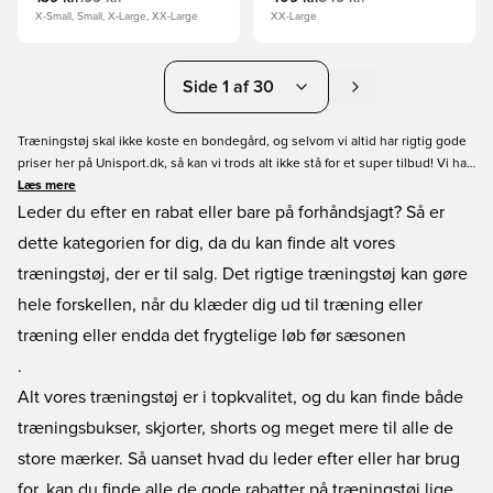
X-Small, Small, X-Large, XX-Large
XX-Large
Side 1 af 30
Træningstøj skal ikke koste en bondegård, og selvom vi altid har rigtig gode
priser her på Unisport.dk, så kan vi trods alt ikke stå for et super tilbud! Vi har
derfor samlet alle vores tilbud på træningstøj i denne kategori, så du kan
Læs mere
gøre dig et røverkøb på det lækreste udstyr uden at sprænge banken.
Leder du efter en rabat eller bare på forhåndsjagt? Så er
Kvaliteten er som altid høj, og du finder træningstøj på tilbud i alle slags
dette kategorien for dig, da du kan finde alt vores
modeller, farver og størrelser, så mon ikke også der er et slagtilbud til dig?
træningstøj, der er til salg. Det rigtige træningstøj kan gøre
Husk du handler altid nemt og sikkert hos os!
hele forskellen, når du klæder dig ud til træning eller
træning eller endda det frygtelige løb før sæsonen
.
Alt vores træningstøj er i topkvalitet, og du kan finde både
træningsbukser, skjorter, shorts og meget mere til alle de
store mærker. Så uanset hvad du leder efter eller har brug
for, kan du finde alle de gode rabatter på træningstøj lige