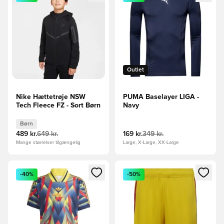
Outlet
Nike Hættetrøje NSW
PUMA Baselayer LIGA -
Tech Fleece FZ - Sort Børn
Navy
Børn
489 kr.
649 kr.
169 kr.
349 kr.
Mange størrelser tilgængelig
Large, X-Large, XX-Large
Åbner en Modal til at logge ind eller tilmelde dig som medle
Åbner en Modal til at logge i
-40%
-50%