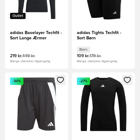
Outlet
adidas Baselayer Techfit -
adidas Tights Techfit -
Sort Lange Ærmer
Sort Børn
Børn
219 kr.
449 kr.
109 kr.
179 kr.
Mange størrelser tilgængelig
Mange størrelser tilgængelig
Åbner en Modal til at logge ind eller tilmelde dig som medle
Åbner en Modal til at logge i
-30%
-27%