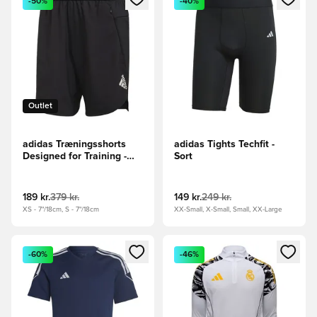
-50%
-40%
Outlet
adidas Træningsshorts
adidas Tights Techfit -
Designed for Training -
Sort
Sort/Hvid
189 kr.
379 kr.
149 kr.
249 kr.
XS - 7"/18cm, S - 7"/18cm
XX-Small, X-Small, Small, XX-Large
Åbner en Modal til at logge ind eller tilmelde dig som medle
Åbner en Modal til at logge i
-60%
-46%