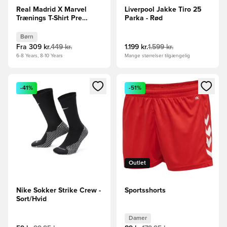
Real Madrid X Marvel
Liverpool Jakke Tiro 25
Trænings T-Shirt Pre
Parka - Rød
Match - Hvid/Sort/Gul
Børn
Børn
Fra
309 kr.
449 kr.
1.199 kr.
1.599 kr.
6-8 Years, 8-10 Years
Mange størrelser tilgængelig
Åbner en Modal til at logge ind eller tilmelde dig som medle
Åbner en Modal til at logge i
-41%
-51%
Outlet
Nike Sokker Strike Crew -
Sportsshorts
Sort/Hvid
Damer