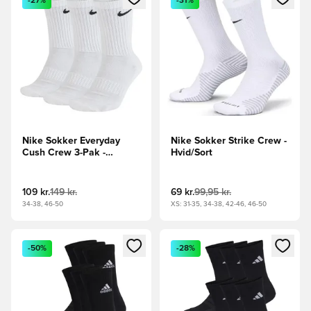
-27%
-31%
Nike Sokker Everyday
Nike Sokker Strike Crew -
Cush Crew 3-Pak -
Hvid/Sort
Hvid/Sort
109 kr.
149 kr.
69 kr.
99,95 kr.
34-38, 46-50
XS: 31-35, 34-38, 42-46, 46-50
Åbner en Modal til at logge ind eller tilmelde dig som medle
Åbner en Modal til at logge i
-50%
-28%