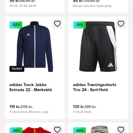
59 kr.
99,95 kr.
89 kr.
179,95 kr.
30-34, 34-38, 46-50
Mange størrelser tilgængelig
Åbner en Modal til at logge ind eller tilmelde dig som medle
Åbner en Modal til at logge i
-52%
-30%
Outlet
adidas Track Jakke
adidas Træningsshorts
Entrada 22 - Mørkeblå
Tiro 24 - Sort/Hvid
119 kr.
249 kr.
139 kr.
199 kr.
X-Small, Small, Medium, Large
X-Small, Small
Åbner en Modal til at logge ind eller tilmelde dig som medle
Åbner en Modal til at logge i
-26%
-40%