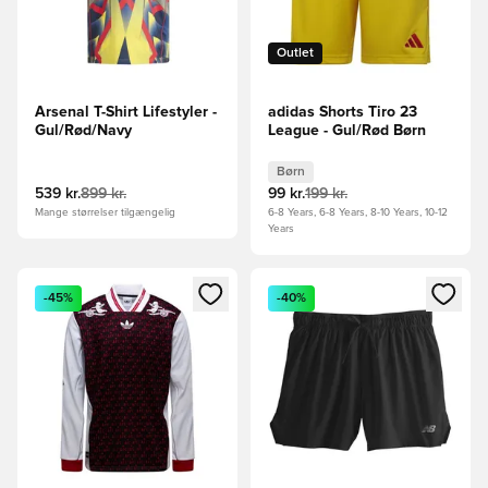
Outlet
Arsenal T-Shirt Lifestyler -
adidas Shorts Tiro 23
Gul/Rød/Navy
League - Gul/Rød Børn
Børn
539 kr.
899 kr.
99 kr.
199 kr.
Mange størrelser tilgængelig
6-8 Years, 6-8 Years, 8-10 Years, 10-12
Years
Åbner en Modal til at logge ind eller tilmelde dig som medle
Åbner en Modal til at logge i
-45%
-40%