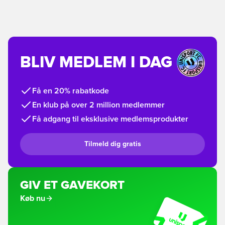
BLIV MEDLEM I DAG
Få en 20% rabatkode
En klub på over 2 million medlemmer
Få adgang til eksklusive medlemsprodukter
Tilmeld dig gratis
GIV ET GAVEKORT
Køb nu