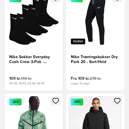
Outlet
Nike Sokker Everyday
Nike Træningsbukser Dry
Cush Crew 3-Pak -
Park 20 - Sort/Hvid
Sort/Hvid
109 kr.
149 kr.
Fra
109 kr.
279 kr.
34-38, 38-42, 42-46, 46-50
Large, X-Large
Åbner en Modal til at logge ind eller tilmelde dig som medle
Åbner en Modal til at logge i
-26%
-25%