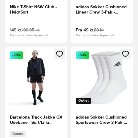
Nike T-Shirt NSW Club -
adidas Sokker Cushioned
Hvid/Sort
Linear Crew 3-Pak -
Sort/Hvid
149 kr.
199,95 kr.
Fra
49 kr.
89 kr.
Mange størrelser tilgængelig
Mange størrelser tilgængelig
Åbner en Modal til at logge ind eller tilmelde dig som medle
Åbner en Modal til at logge i
-29%
-50%
Outlet
Barcelona Track Jakke GX
adidas Sokker Cushioned
Udebane - Sort/Lilla
Sportswear Crew 3-Pak -
Kvinde
Hvid/Sort
Damer