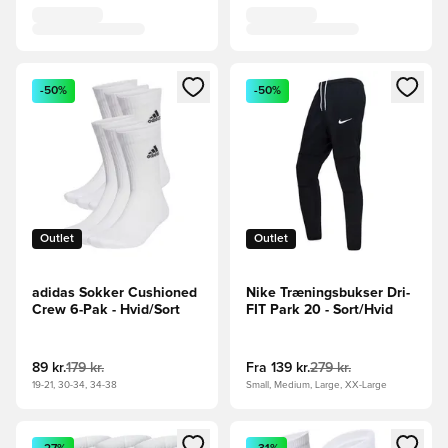
Åbner en Modal til at logge ind eller tilmelde dig som medle
Åbner en Modal til at logge i
-50%
-50%
Outlet
Outlet
adidas Sokker Cushioned
Nike Træningsbukser Dri-
Crew 6-Pak - Hvid/Sort
FIT Park 20 - Sort/Hvid
89 kr.
179 kr.
Fra
139 kr.
279 kr.
19-21, 30-34, 34-38
Small, Medium, Large, XX-Large
Åbner en Modal til at logge ind eller tilmelde dig som medle
Åbner en Modal til at logge i