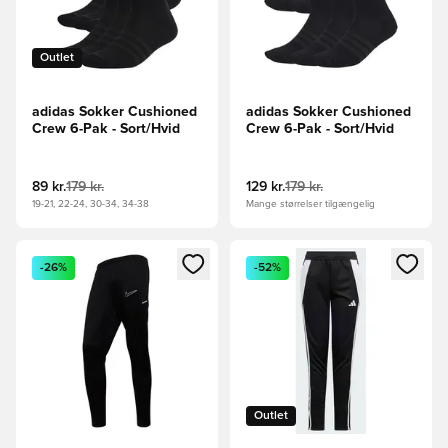
Outlet
adidas Sokker Cushioned
adidas Sokker Cushioned
Crew 6-Pak - Sort/Hvid
Crew 6-Pak - Sort/Hvid
89 kr.
179 kr.
129 kr.
179 kr.
19-21, 22-24, 30-34, 34-38
Mange størrelser tilgængelig
Åbner en Modal til at logge ind eller tilmelde dig som medle
Åbner en Modal til at logge i
-26%
-52%
Outlet