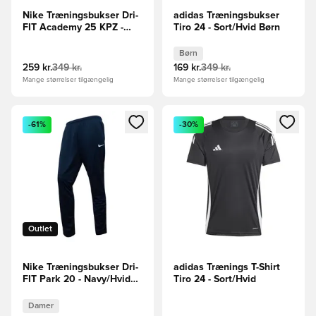
Nike Træningsbukser Dri-
adidas Træningsbukser
FIT Academy 25 KPZ -
Tiro 24 - Sort/Hvid Børn
Sort/Hvid
Børn
259 kr.
349 kr.
169 kr.
349 kr.
Mange størrelser tilgængelig
Mange størrelser tilgængelig
Åbner en Modal til at logge ind eller tilmelde dig som medle
Åbner en Modal til at logge i
-61%
-30%
Outlet
Nike Træningsbukser Dri-
adidas Trænings T-Shirt
FIT Park 20 - Navy/Hvid
Tiro 24 - Sort/Hvid
Kvinde
Damer