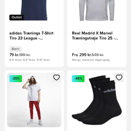
Outlet
adidas Trænings T-Shirt
Real Madrid X Marvel
Tiro 23 League -
Træningstrøje Tiro 25 -
Mørkeblå/Hvid Børn
Hvid/Gul
Børn
79 kr.
199 kr.
Fra
299 kr.
549 kr.
6-8 Years, 6-8 Years, 8-10 Years
Mange størrelser tilgængelig
Åbner en Modal til at logge ind eller tilmelde dig som medle
Åbner en Modal til at logge i
-25%
-45%