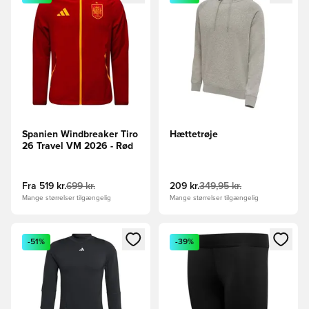
Spanien Windbreaker Tiro
Hættetrøje
26 Travel VM 2026 - Rød
Fra
519 kr.
699 kr.
209 kr.
349,95 kr.
Mange størrelser tilgængelig
Mange størrelser tilgængelig
Åbner en Modal til at logge ind eller tilmelde dig som medle
Åbner en Modal til at logge i
-51%
-39%