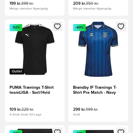
199 kr.
399 kr.
209 kr.
350 kr.
Mange størrelser tilgængelig
Mange størrelser tilgængelig
Åbner en Modal til at logge ind eller tilmelde dig som medle
Åbner en Modal til at logge i
-52%
-40%
Outlet
PUMA Trænings T-Shirt
Brøndby IF Trænings T-
teamLIGA - Sort/Hvid
Shirt Pre Match - Navy
109 kr.
229 kr.
299 kr.
499 kr.
X-Small, Small, XX-Large
Small
Åbner en Modal til at logge ind eller tilmelde dig som medle
Åbner en Modal til at logge i