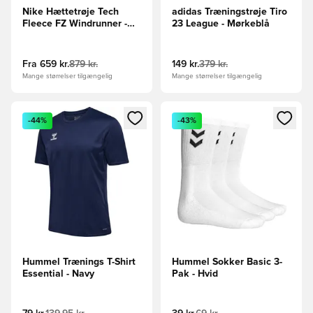
Nike Hættetrøje Tech
adidas Træningstrøje Tiro
Fleece FZ Windrunner -
23 League - Mørkeblå
Grå/Sort
Fra
659 kr.
879 kr.
149 kr.
379 kr.
Mange størrelser tilgængelig
Mange størrelser tilgængelig
Åbner en Modal til at logge ind eller tilmelde dig som medle
Åbner en Modal til at logge i
-44%
-43%
Hummel Trænings T-Shirt
Hummel Sokker Basic 3-
Essential - Navy
Pak - Hvid