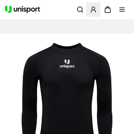
Åbner en Modal til at logge 