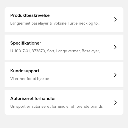
Produktbeskrivelse
Langærmet baselayer til voksne Turtle neck og to
logotryk Coverlock sømme ved ærmerne og nederst i
matchende farve 92% Polyester 8% elastan
Specifikationer
U110017-01, 373870, Sort, Lange ærmer, Baselayer,
Mænd, Unisport, Voksne
Kundesupport
Vi er her for at hjælpe
Autoriseret forhandler
Unisport er autoriseret forhandler af førende brands