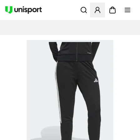
Åbner en Modal til at logge 