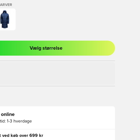
FARVER
Vælg størrelse
l til at logge ind eller tilmelde dig som medlem
 online
id:
1-3 hverdage
gt ved køb over 699 kr