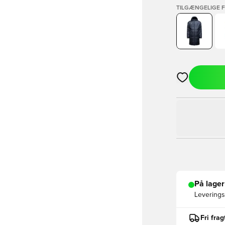
TILGÆNGELIGE 
Åbner en Moda
På lager
Leveringst
Fri fra