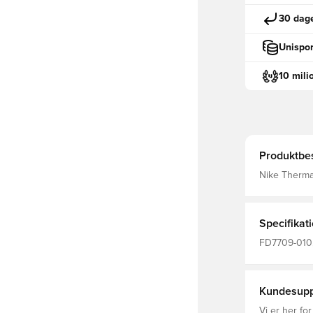
30 dage
Unispor
10 mili
Produktbes
Nike Therma-
naturlige va
giver en ov
lynlås lang
Ærmeåbninge
Specifikat
FD7709-010,
ærmer, Sort,
Kundesupp
Vi er her for