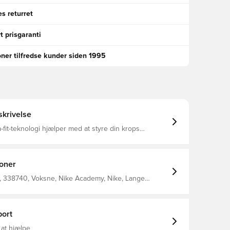
s returret
t prisgaranti
oner tilfredse kunder siden 1995
krivelse
fit-teknologi hjælper med at styre din krops
rme for at holde dig varm i koldt vejr Løs pasform
erdimensioneret, rummelig fornemmelse En tovejs
s fronten hjælper med at øge bevægelsesområdet
n er en indvendig fleecefôret manchet
ioner
Lynlåslommer til sikker opbevaring 100% polyester
 338740, Voksne, Nike Academy, Nike, Lange
 Mænd, Vinter jakker, 100% Polyester
ort
 at hjælpe