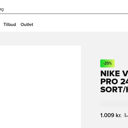
øg
Tilbud
Outlet
-
25
%
NIKE 
PRO 2
SORT/
1.009 kr.
1