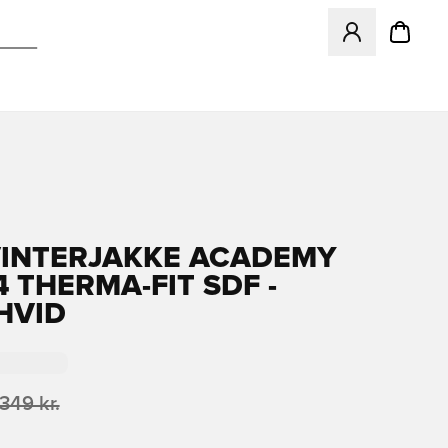
Åbner en Modal ti
VINTERJAKKE ACADEMY
4 THERMA-FIT SDF -
HVID
.349 kr.