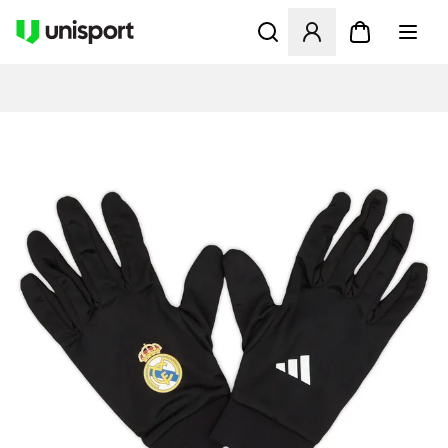
Åbner en Modal til at logge 