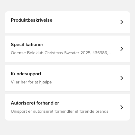
Produktbeskrivelse
Specifikationer
Odense Boldklub Christmas Sweater 2025, 436386,
Kvinder, Mænd, Blå, Hvid, Lange ærmer, OB, Voksne,
Sweatshirts
Kundesupport
Vi er her for at hjælpe
Autoriseret forhandler
Unisport er autoriseret forhandler af førende brands