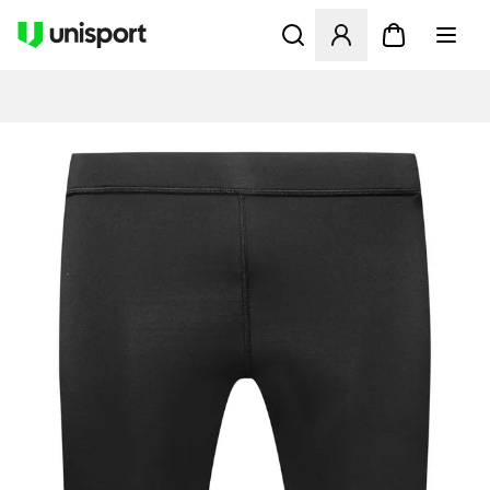
Åbner en Modal til at logge 