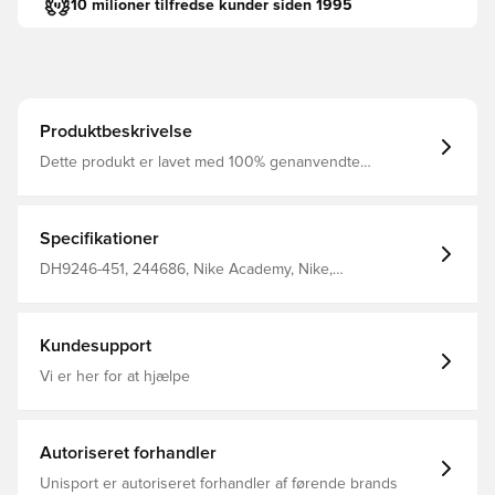
10 milioner tilfredse kunder siden 1995
Produktbeskrivelse
Dette produkt er lavet med 100% genanvendte
polyesterfibre Dri-FIT er et åndbart, hurtigtørrende
letvægts materiale, der leder fugt væk fra kroppen, så du
altid holdes tør, komfortabel og fokuseret Skjulte huller til
tommelfingrene, hvilket giver et tæt fit ved bevægelse og
Specifikationer
en model der holder sin form Regular fit Fremstillet i
100% polyester.
DH9246-451, 244686, Nike Academy, Nike,
Træningstrøjer, Blå, Lange ærmer, Kvinder, Voksne, This
Product Is Made With 100% Recycled Polyester Fibers
Kundesupport
Vi er her for at hjælpe
Autoriseret forhandler
Unisport er autoriseret forhandler af førende brands