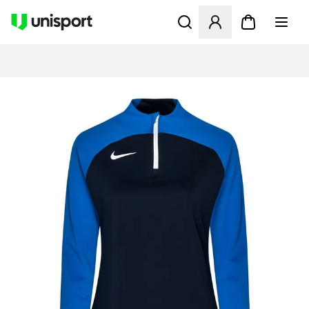
Åbner en Modal til at logge 