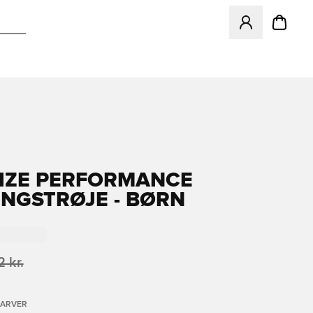
Åbner en Modal ti
IZE PERFORMANCE
NGSTRØJE - BØRN
 kr.
FARVER