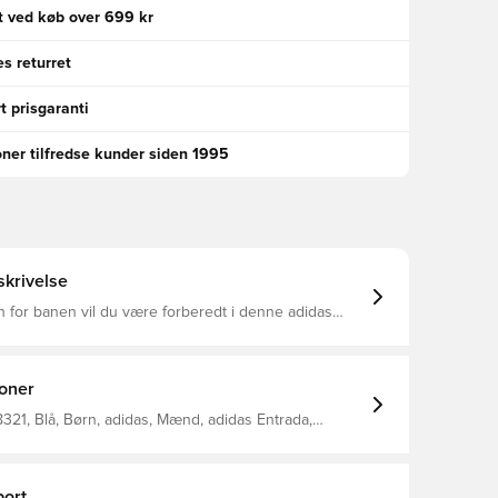
gt ved køb over 699 kr
s returret
t prisgaranti
oner tilfredse kunder siden 1995
krivelse
n for banen vil du være forberedt i denne adidas
æningstop. En halv lynlås giver dig
re din dækning Elastiske manchetter sikrer
orm AEROREADY flytter fugt væk fra din hud, så du
ortabel. Fremstillet af 100 %
ioner
rialer repræsenterer dette produkt blot en af vores
 hjælpe med at stoppe plastikaffald. Denne overdel
21, Blå, Børn, adidas, Mænd, adidas Entrada,
Unisport i nakken.
jer, Lange ærmer
ort