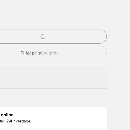
l til at logge ind eller tilmelde dig som medlem
Tilføj print
(valgfrit)
 online
id:
2-4 hverdage