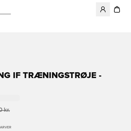
Åbner en Modal ti
NG IF TRÆNINGSTRØJE -
 kr.
FARVER