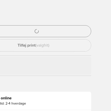
l til at logge ind eller tilmelde dig som medlem
Tilføj print
(valgfrit)
 online
id:
2-4 hverdage