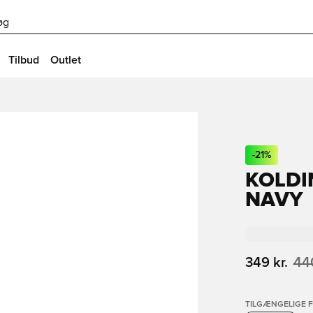
øg
Tilbud
Outlet
-
21
%
KOLDI
NAVY
349 kr.
440
TILGÆNGELIGE 